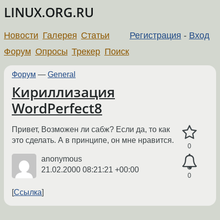
LINUX.ORG.RU
Новости
Галерея
Статьи
Регистрация
-
Вход
Форум
Опросы
Трекер
Поиск
Форум
—
General
Кириллизация
WordPerfect8
Привет, Возможен ли сабж? Если да, то как
это сделать. А в принципе, он мне нравится.
0
anonymous
21.02.2000 08:21:21 +00:00
0
Ссылка
←
→