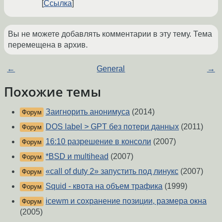
Ссылка
Вы не можете добавлять комментарии в эту тему. Тема
перемещена в архив.
←
General
→
Похожие темы
Заигнорить анонимуса
(2014)
Форум
DOS label > GPT без потери данных
(2011)
Форум
16:10 разрешение в консоли
(2007)
Форум
*BSD и multihead
(2007)
Форум
«call of duty 2» запустить под линукс
(2007)
Форум
Squid - квота на объем трафика
(1999)
Форум
icewm и сохранение позиции, размера окна
Форум
(2005)