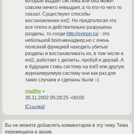
которые выдает система или она может
совсем ничего невыдает, а то кто-то чего то
сказал. Существуют способы
востановления ext2. Но предпологая что
все плохо и действительно разрушены
разделы, то сходи
http://symon.ru/
- это
небольшой boot-менаджер,но с очень
полезной функцией находить убитые
разделы и востанавливать их, в том числе и
ext2, работает с дискеты, пробуй и дерзай. А
в будущем ставь систему на ext3 или другую
журналируемую систему они как раз для
таких случаев и сделаны были :-)
madfire
★
30.11.2002 05:28:25 +00:00
Ссылка
Вы не можете добавлять комментарии в эту тему. Тема
перемещена в архив.