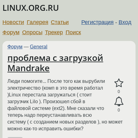
LINUX.ORG.RU
Новости
Галерея
Статьи
Регистрация
-
Вход
Форум
Опросы
Трекер
Поиск
Форум
—
General
проблема с загрузкой
Mandrake
Люди помогите... После того как вырубили
электричество (комп в это время работал
0
)Linux перестала загружаться ( стоит
загрузчик Lilo ). Произошел сбой в
файловой системе (ext2). Мне сказали что
0
теперь надо переустанавливать всю
систему ( с созданием новых разделов ), но может
можно как-то исправить ошибки?