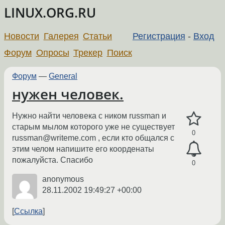
LINUX.ORG.RU
Новости
Галерея
Статьи
Регистрация
-
Вход
Форум
Опросы
Трекер
Поиск
Форум
—
General
нужен человек.
Нужно найти человека с ником russman и
старым мылом которого уже не существует
0
russman@writeme.com , если кто общался с
этим челом напишите его коорденаты
пожалуйста. Спасибо
0
anonymous
28.11.2002 19:49:27 +00:00
Ссылка