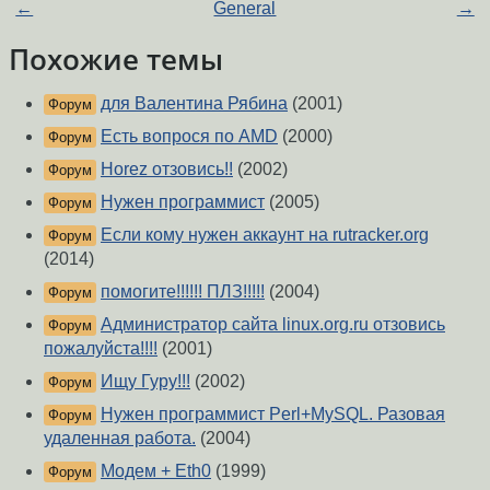
←
General
→
Похожие темы
для Валентина Рябина
(2001)
Форум
Есть вопрося по AMD
(2000)
Форум
Horez отзовись!!
(2002)
Форум
Нужен программист
(2005)
Форум
Если кому нужен аккаунт на rutracker.org
Форум
(2014)
помогите!!!!!! ПЛЗ!!!!!
(2004)
Форум
Администратор сайта linux.org.ru отзовись
Форум
пожалуйста!!!!
(2001)
Ищу Гуру!!!
(2002)
Форум
Нужен программист Perl+MySQL. Разовая
Форум
удаленная работа.
(2004)
Модем + Eth0
(1999)
Форум