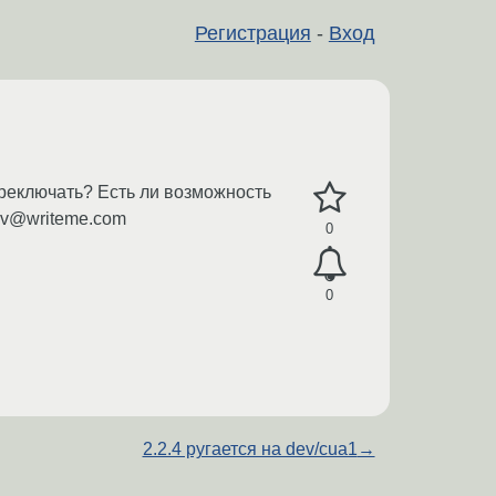
Регистрация
-
Вход
ереключать? Есть ли возможность
ov@writeme.com
0
0
2.2.4 ругается на dev/cua1
→