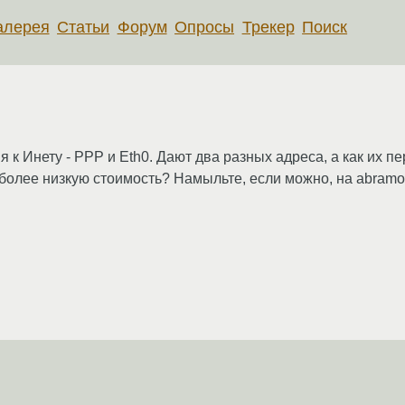
алерея
Статьи
Форум
Опросы
Трекер
Поиск
 к Инету - РРР и Eth0. Дают два разных адреса, а как их п
иболее низкую стоимость? Намыльте, если можно, на abram