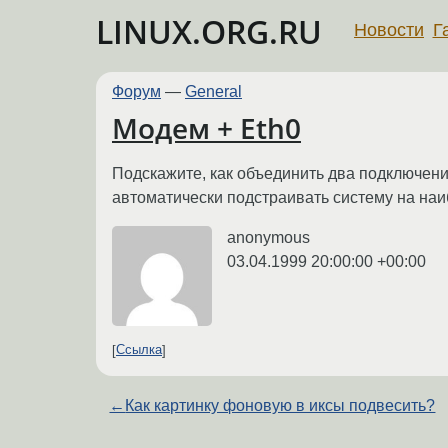
LINUX.ORG.RU
Новости
Г
Форум
—
General
Модем + Eth0
Подскажите, как объединить два подключения
автоматически подстраивать систему на на
anonymous
03.04.1999 20:00:00 +00:00
Ссылка
←
Как картинку фоновую в иксы подвесить?