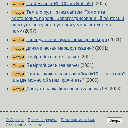
Card Reader RICOH на R5C593
(2005)
Форум
Тем кто рултт этим сайтом. Помогите
Форум
востановить пароль. Зарегестрированный почтовый
яшик уже не существует или у меня нет доступа к
нему
(2007)
Господа,очень нужна помощь по kppp
(2001)
Форум
динамическая маршрутизация?
(2001)
Форум
Realproducer и realserver
(2001)
Форум
Realproducer и realserver
(2001)
Форум
При загрузке выдает ошибку 0x10. Что за оно?
Форум
иль где можно об этом прочитать?
(2000)
Доступ к папка linux через windows 98
(2003)
Форум
О Сервере
-
Правила форума
-
Разметка Markdown
Вверх
Сообщить об ошибке