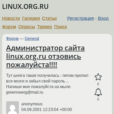
LINUX.ORG.RU
Новости
Галерея
Статьи
Регистрация
-
Вход
Форум
Опросы
Трекер
Поиск
Форум
—
General
Администратор сайта
linux.org.ru отзовись
пожалуйста!!!!
Тут шняга такая получилась : летом пропил
все мозги и забыл свой пароль ...
0
Напиши мне пожалуйста на мыло
greenneerg@mail.ru
0
anonymous
04.09.2001 12:23:04 +00:00