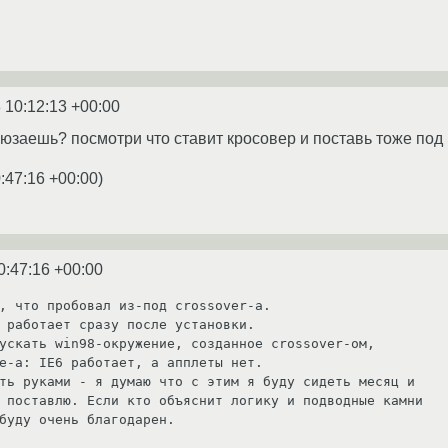
 10:12:13 +00:00
 юзаешь? посмотри что ставит кросовер и поставь тоже под 
:47:16 +00:00
)
0:47:16 +00:00
, что пробовал из-под crossover-а.

 работает сразу после установки.

ускать win98-окружение, созданное crossover-ом,

e-а: IE6 работает, а апплеты нет.

ть руками - я думаю что с этим я буду сидеть месяц и

 поставлю. Если кто объяснит логику и подводные камни

буду очень благодарен.
