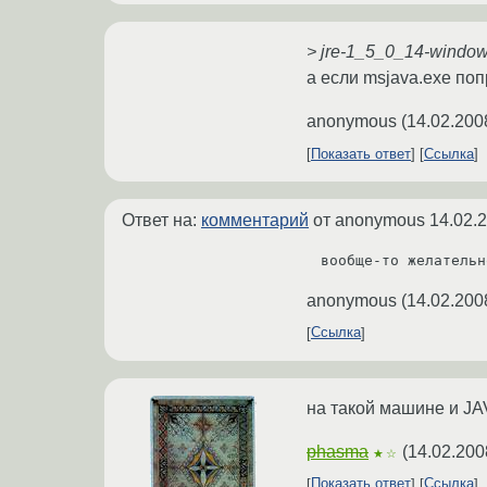
> jre-1_5_0_14-windo
а если msjava.exe по
anonymous
(
14.02.200
Показать ответ
Ссылка
Ответ на:
комментарий
от anonymous
14.02.
вообще-то желательн
anonymous
(
14.02.200
Ссылка
на такой машине и JAV
phasma
(
14.02.200
★☆
Показать ответ
Ссылка