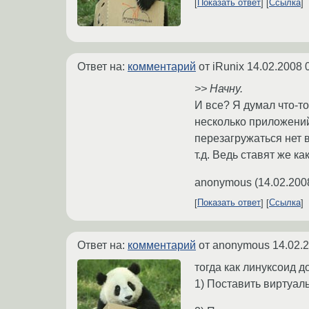
Показать ответ
Ссылка
Ответ на:
комментарий
от iRunix
14.02.2008 
>> Начну.
И все? Я думал что-то 
несколько приложений/
перезагружаться нет в
т.д. Ведь ставят же ка
anonymous
(
14.02.200
Показать ответ
Ссылка
Ответ на:
комментарий
от anonymous
14.02.
тогда как линуксоид д
1) Поставить виртуал