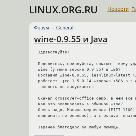
LINUX.ORG.RU
Новости
Г
Форум
—
General
wine-0.9.55 и Java
Здравствуйте!

Поделитесь, пожалуйста, опытом - кому уд
wine (у меня версия 0.9.55) в IE6?

Поставил wine-0.9.55, ies4linux-latest (
работает. jre-1_5_0_14-windows-i586-p-s.
 апплеты не запускаются.

Скачал crossover-office demo, в нем все п
Как это реализовать в обычном wine?

Очень надо. Машина медленная (PIII 1100)
поднимать не реально), а crossover платны
Заранее благодарю за любую помощь.