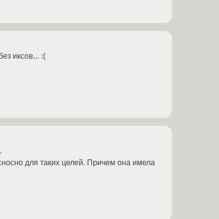
з иксов... :(
.
сносно для таких целей. Причем она имела