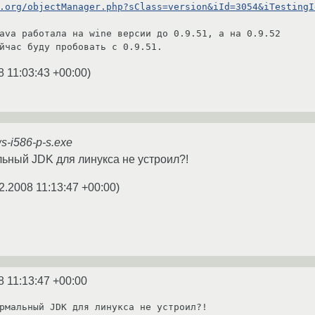
.org/objectManager.php?sClass=version&iId=3054&iTestingId
ava работала на wine версии до 0.9.51, а на 0.9.52

8 11:03:43 +00:00
)
s-i586-p-s.exe
льный JDK для линукса не устроил?!
2.2008 11:13:47 +00:00
)
8 11:13:47 +00:00
рмальный JDK для линукса не устроил?!
