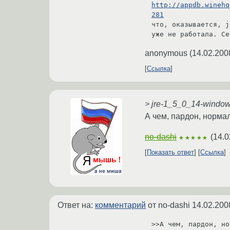
http://appdb.winehq
281
что, оказывается, j
anonymous
(
14.02.200
Ссылка
> jre-1_5_0_14-window
А чем, пардон, норма
no-dashi
(
14.0
★★★★★
Показать ответ
Ссылка
Ответ на:
комментарий
от no-dashi
14.02.200
>>А чем, пардон, но