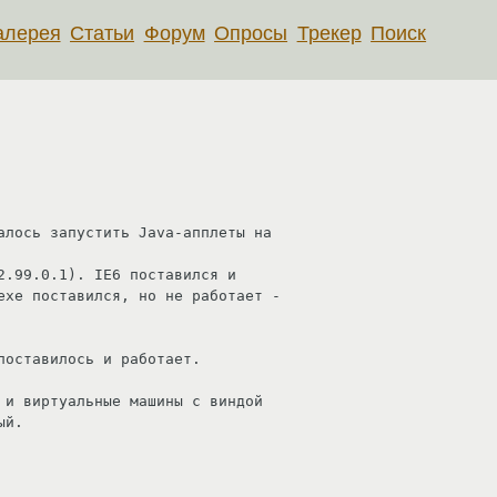
алерея
Статьи
Форум
Опросы
Трекер
Поиск
алось запустить Java-апплеты на

2.99.0.1). IE6 поставился и

exe поставился, но не работает -

оставилось и работает.

 и виртуальные машины с виндой 

й.
