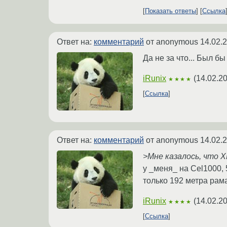
Показать ответы
Ссылка
Ответ на:
комментарий
от anonymous
14.02.
Да не за что... Был бы
iRunix
(
14.02.2
★★★★
Ссылка
Ответ на:
комментарий
от anonymous
14.02.
>Мне казалось, что 
у _меня_ на Cel1000,
только 192 метра рам
iRunix
(
14.02.2
★★★★
Ссылка