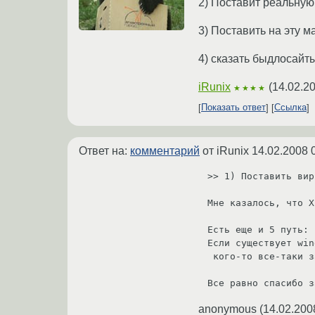
2) Поставит реальну
3) Поставить на эту 
4) сказать быдлосайт
iRunix
(
14.02.2
★★★★
Показать ответ
Ссылка
Ответ на:
комментарий
от iRunix
14.02.2008 
>> 1) Поставить вир
Мне казалось, что X
Есть еще и 5 путь: 
Если существует win
 кого-то все-таки заработали. Я и хочу узнать об этом способе.

anonymous
(
14.02.200