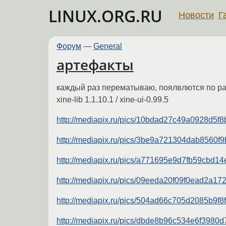
LINUX.ORG.RU
Новости
Г
Форум
—
General
артефакты
каждый раз перематываю, поялвлются по р
xine-lib 1.1.10.1 / xine-ui-0.99.5
http://mediapix.ru/pics/10bdad27c49a0928d5f
http://mediapix.ru/pics/3be9a721304dab8560f
http://mediapix.ru/pics/a771695e9d7fb59cbd1
http://mediapix.ru/pics/09eeda20f09f0ead2a1
http://mediapix.ru/pics/504ad66c705d2085b9f
http://mediapix.ru/pics/dbde8b96c534e6f398