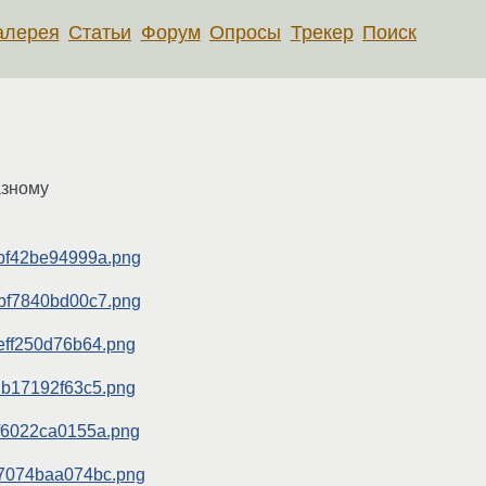
алерея
Статьи
Форум
Опросы
Трекер
Поиск
азному
8bf42be94999a.png
9bf7840bd00c7.png
4eff250d76b64.png
72b17192f63c5.png
8f6022ca0155a.png
0d7074baa074bc.png