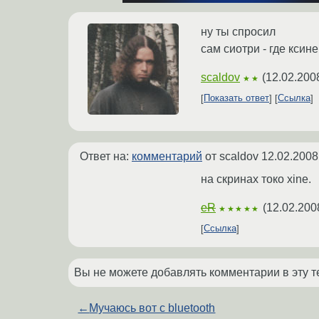
ну ты спросил
сам сиотри - где ксин
scaldov
(
12.02.200
★★
Показать ответ
Ссылка
Ответ на:
комментарий
от scaldov
12.02.2008
на скринах токо xine.
eR
(
12.02.200
★★★★★
Ссылка
Вы не можете добавлять комментарии в эту т
←
Мучаюсь вот с bluetooth