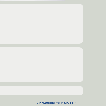
Глянцевый vs матовый
→