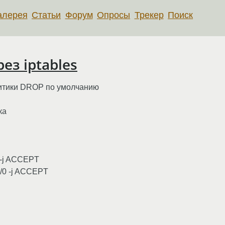
алерея
Статьи
Форум
Опросы
Трекер
Поиск
ез iptables
литики DROP по умолчанию
ка
0 -j ACCEPT
8/0 -j ACCEPT