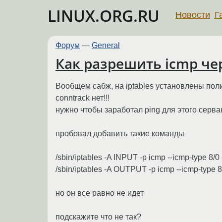
LINUX.ORG.RU
Новости
Г
Форум
—
General
Как разрешить icmp чер
Вообщем сабж, на iptables установлены по
conntrack нет!!!
нужно чтобы заработал ping для этого серва
пробовал добавить такие команды
/sbin/iptables -A INPUT -p icmp --icmp-type 8/
/sbin/iptables -A OUTPUT -p icmp --icmp-type 
но он все равно не идет
подскажите что не так?