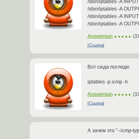
/sbin/iptables -A INPU
/sbin/iptables -A OUTP
/sbin/iptables -A INPU
/sbin/iptables -A OUTP
Anoxemian
(
1
★★★★★
Ссылка
Вот сюда погляди:
iptables -p icmp -h
Anoxemian
(
1
★★★★★
Ссылка
А зачем это "--icmp-type