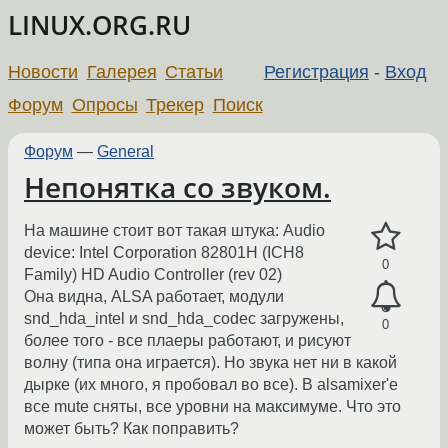
LINUX.ORG.RU
Новости
Галерея
Статьи
Регистрация
-
Вход
Форум
Опросы
Трекер
Поиск
Форум
—
General
Непонятка со звуком.
На машине стоит вот такая штука: Audio
device: Intel Corporation 82801H (ICH8
0
Family) HD Audio Controller (rev 02)
Она видна, ALSA работает, модули
snd_hda_intel и snd_hda_codec загружены,
0
более того - все плаеры работают, и рисуют
волну (типа она играется). Но звука нет ни в какой
дырке (их много, я пробовал во все). В alsamixer'е
все mute сняты, все уровни на максимуме. Что это
может быть? Как поправить?