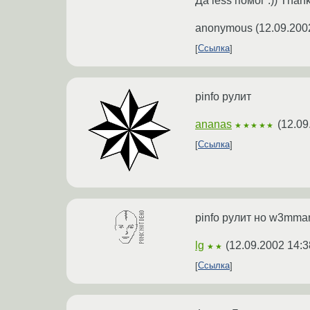
Да less помог :)) Thank
anonymous
(
12.09.200
Ссылка
pinfo рулит
ananas
(
12.09
★★★★★
Ссылка
pinfo рулит но w3mma
lg
(
12.09.2002 14:3
★★
Ссылка