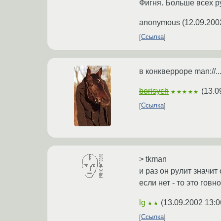
Фигня. Больше всех р
anonymous
(
12.09.200
Ссылка
в конкверроре man://..
borisych
(
13.0
★★★★★
Ссылка
> tkman
и раз он рулит значит
если нет - то это гов
lg
(
13.09.2002 13:0
★★
Ссылка