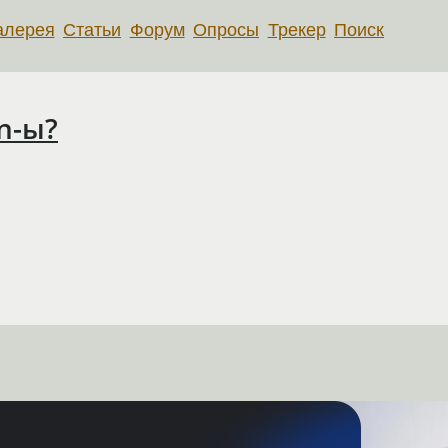
алерея
Статьи
Форум
Опросы
Трекер
Поиск
n-ы?