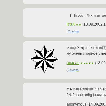
KtaK
(
13.09.2002 1
★★
Ссылка
> под X лучше xman(1)
ну очень спорное утве
ananas
(
13.09
★★★★★
Ссылка
У меня RedHat 7.3 Что
/etc/man.config (зад
anonymous
(
14.09.200