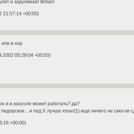
улит и заруливает tkman!
2 21:57:14 +00:00
)
. или в нау
9.2002 05:29:04 +00:00
)
 он и в консоле может работать? да?
но пидорское .. и под X лучше xman(1) еще ничего не смогли с
6:16 +00:00
)