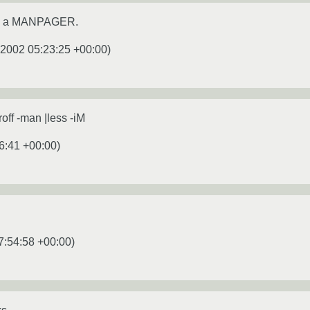
, а MANPAGER.
.2002 05:23:25 +00:00
)
off -man |less -iM
6:41 +00:00
)
7:54:58 +00:00
)