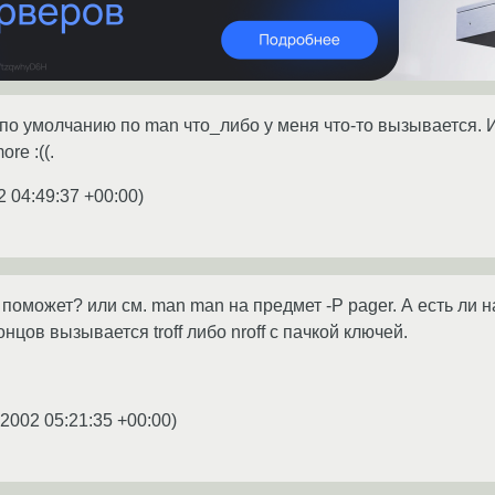
 по умолчанию по man что_либо у меня что-то вызывается. И 
re :((.
2 04:49:37 +00:00
)
 поможет? или см. man man на предмет -P pager. А есть ли 
нцов вызывается troff либо nroff с пачкой ключей.
.2002 05:21:35 +00:00
)