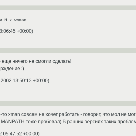
3:06:45 +00:00
)
 еще ничего не смогли сделать!
рждение :)
.2002 13:50:13 +00:00
)
-то xman совсем не хочет работать - говорит, что мол не мо
ать MANPATH тоже пробовал) В ранних версиях таких проблем
2 05:47:52 +00:00
)