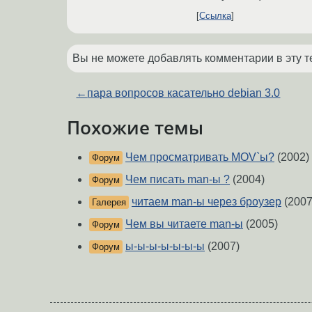
Ссылка
Вы не можете добавлять комментарии в эту т
←
пара вопросов касательно debian 3.0
Похожие темы
Чем просматривать MOV`ы?
(2002)
Форум
Чем писать man-ы ?
(2004)
Форум
читаем man-ы через броузер
(2007
Галерея
Чем вы читаете man-ы
(2005)
Форум
ы-ы-ы-ы-ы-ы-ы
(2007)
Форум