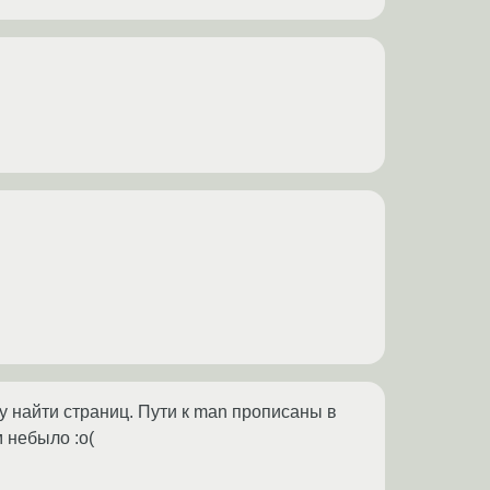
гу найти страниц. Пути к man прописаны в
 небыло :о(