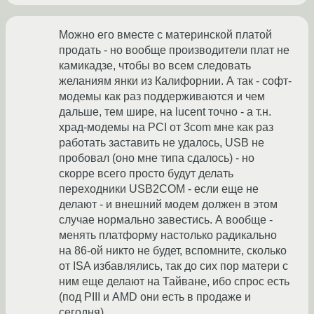
Можно его вместе с материнской платой
продать - но вообще производители плат не
камикадзе, чтобы во всем следовать
желаниям янки из Калифорнии. А так - софт-
модемы как раз поддерживаются и чем
дальше, тем шире, на lucent точно - а т.н.
храд-модемы на PCI от 3com мне как раз
работать заставить не удалось, USB не
пробовал (оно мне типа сдалось) - но
скорре всего просто будут делать
переходники USB2COM - если еще не
делают - и внешний модем должен в этом
случае нормально завестись. А вообще -
менять платформу настолько радикально
на 86-ой никто не будет, вспомните, сколько
от ISA избавлялись, так до сих пор матери с
ним еще делают на Тайване, ибо спрос есть
(под PIII и AMD они есть в продаже и
сегодня).