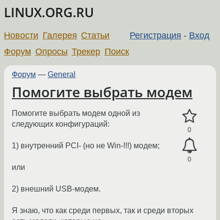
LINUX.ORG.RU
Новости
Галерея
Статьи
Регистрация
-
Вход
Форум
Опросы
Трекер
Поиск
Форум
—
General
Помогите выбрать модем
Помогите выбрать модем одной из
следующих конфигураций:
0
1) внутренний PCI- (но не Win-!!!) модем;
0
или
2) внешний USB-модем.
Я знаю, что как среди первых, так и среди вторых