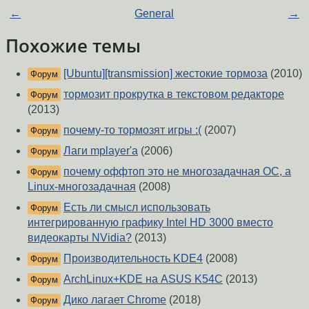
←
General
→
Похожие темы
[Ubuntu][transmission] жестокие тормоза
(2010)
Форум
тормозит прокрутка в текстовом редакторе
Форум
(2013)
почему-то тормозят игры :(
(2007)
Форум
Лаги mplayer'а
(2006)
Форум
почему оффтоп это не многозадачная ОС, а
Форум
Linux-многозадачная
(2008)
Есть ли смысл использовать
Форум
интегрированную графику Intel HD 3000 вместо
видеокарты NVidia?
(2013)
Производительность KDE4
(2008)
Форум
ArchLinux+KDE на ASUS K54C
(2013)
Форум
Дико лагает Chrome
(2018)
Форум