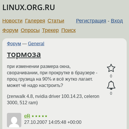
LINUX.ORG.RU
Новости
Галерея
Статьи
Регистрация
-
Вход
Форум
Опросы
Трекер
Поиск
Форум
—
General
тормоза
при изменении размера окна,
сворачивании, при прокрутке в браузере -
0
проц грузица на 90% и всё жутко лагает.
может чё надо настроить?
0
(zenwalk 4.8, nvidia driver 100.14.23, celeron
3000, 512 ram)
eR
★★★★★
27.10.2007 14:05:48 +00:00