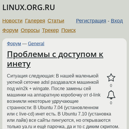
LINUX.ORG.RU
Новости
Галерея
Статьи
Регистрация
-
Вход
Форум
Опросы
Трекер
Поиск
Форум
—
General
Проблемы с доступом к
инету
Ситуация следующая: В нашей маленькой
уютной сеточке adsl раздавался машинкой
0
под win2k + wingate. После замены сей
машинки на аппаратную коробочку от d-link
возникли некоторые удручающие
0
странности: В Ubuntu 7.04 (установленном
или с live-cd) инет есть. В Ubuntu 7.10 (установка
или лайв) все сайты пингуются, но открываются
только ya.ru и ещё парочка, да и то с диким скрипом.