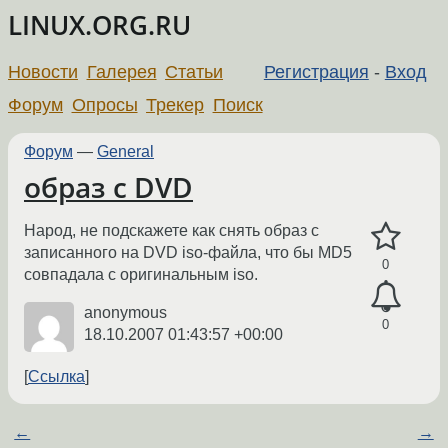
LINUX.ORG.RU
Новости
Галерея
Статьи
Регистрация
-
Вход
Форум
Опросы
Трекер
Поиск
Форум
—
General
образ с DVD
Народ, не подскажете как снять образ с
записанного на DVD iso-файла, что бы MD5
0
совпадала с оригинальным iso.
anonymous
0
18.10.2007 01:43:57 +00:00
Ссылка
←
→