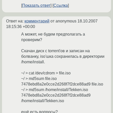
Показать ответ
Ссылка
Ответ на:
комментарий
от anonymous
18.10.2007
18:15:36 +00:00
А может, не будем предполагать а
проверим?
Скачан диск с torrent'ов и записан на
болванку, iso'шка сохранилась в директории
/home/install.
~/ > cat /dev/cdrom > file.iso
~/ > md5sum file.iso
7478ebd8a2e0cce2d268f7f2dce88ad9 file.iso
~/ > md5sum /home/install/Tekken.iso
7478ebd8a2e0cce2d268f7f2dce88ad9
/home/install/Tekken.iso
ещё есть вопросы?