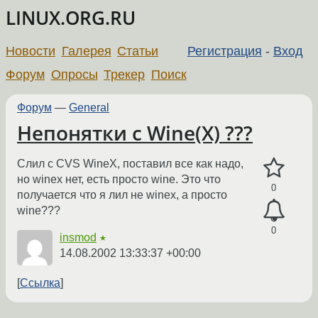
LINUX.ORG.RU
Новости
Галерея
Статьи
Регистрация
-
Вход
Форум
Опросы
Трекер
Поиск
Форум
—
General
Непонятки с Wine(X) ???
Слил с CVS WineX, поставил все как надо,
но winex нет, есть просто wine. Это что
0
получается что я лил не winex, а просто
wine???
0
insmod
★
14.08.2002 13:33:37 +00:00
Ссылка