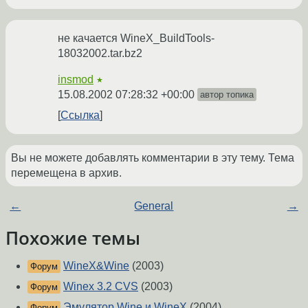
не качается WineX_BuildTools-
18032002.tar.bz2
insmod
★
15.08.2002 07:28:32 +00:00
автор топика
Ссылка
Вы не можете добавлять комментарии в эту тему. Тема
перемещена в архив.
←
General
→
Похожие темы
WineX&Wine
(2003)
Форум
Winex 3.2 CVS
(2003)
Форум
Эмулятор Wine и WineX
(2004)
Форум