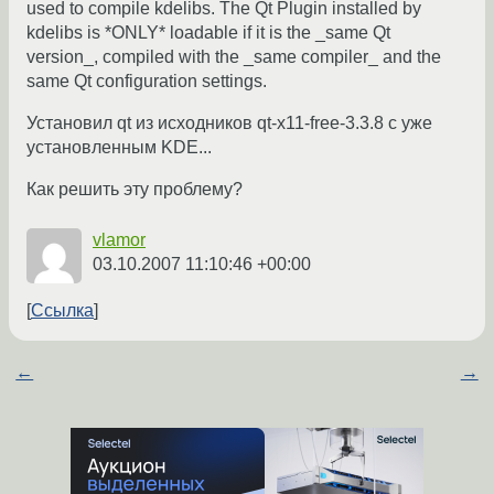
used to compile kdelibs. The Qt Plugin installed by
kdelibs is *ONLY* loadable if it is the _same Qt
version_, compiled with the _same compiler_ and the
same Qt configuration settings.
Установил qt из исходников qt-x11-free-3.3.8 с уже
установленным KDE...
Как решить эту проблему?
vlamor
03.10.2007 11:10:46 +00:00
Ссылка
←
→