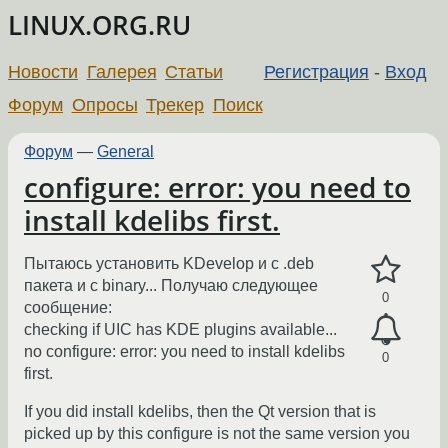
LINUX.ORG.RU
Новости
Галерея
Статьи
Регистрация
-
Вход
Форум
Опросы
Трекер
Поиск
Форум
—
General
configure: error: you need to
install kdelibs first.
Пытаюсь установить KDevelop и с .deb
пакета и с binary... Получаю следующее
0
сообщение:
checking if UIC has KDE plugins available...
no configure: error: you need to install kdelibs
0
first.
If you did install kdelibs, then the Qt version that is
picked up by this configure is not the same version you