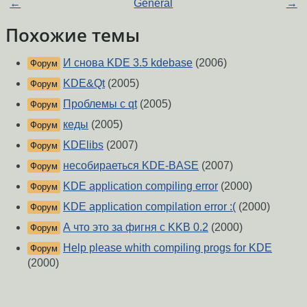
←
General
→
Похожие темы
И снова KDE 3.5 kdebase
(2006)
Форум
KDE&Qt
(2005)
Форум
Проблемы с qt
(2005)
Форум
кеды
(2005)
Форум
KDElibs
(2007)
Форум
несобираеться KDE-BASE
(2007)
Форум
KDE application compiling error
(2000)
Форум
KDE application compilation error :(
(2000)
Форум
А что это за фигня с KKB 0.2
(2000)
Форум
Help please whith compiling progs for KDE
Форум
(2000)