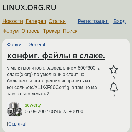
LINUX.ORG.RU
Новости
Галерея
Статьи
Регистрация
-
Вход
Форум
Опросы
Трекер
Поиск
Форум
—
General
конфиг. файлы в слаке.
у меня монитор с разрешением 800*600. а
слака(x.org) по умолчанию стоит на
0
большем. и вот я решил исправить из
консоли /etc/X11/XF86Config, а там не ма
такого. что делать?
0
sqwerty
06.09.2007 08:46:23 +00:00
Ссылка