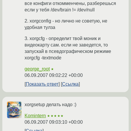
все конфиги откомменчены, разберешься
если у тебя /dev/brain != /dev/null
2. xorgconfig - но лично не советую, не
удобная тулза
3. xorgcfg - определит твой моник и
видеокарту сам. если не заведется, то
запускай в псевдографическом режиме
xorgcfg -textmode
george_root
★
06.09.2007 09:02:22 +00:00
Показать ответ
Ссылка
xorgsetup делать надо :)
Komintern
★★★★★
06.09.2007 09:03:10 +00:00
Ссылка