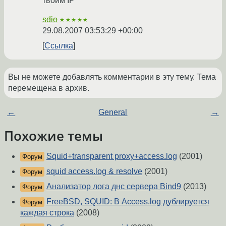
твоим IP
sdio
★★★★★
29.08.2007 03:53:29 +00:00
Ссылка
Вы не можете добавлять комментарии в эту тему. Тема
перемещена в архив.
←
General
→
Похожие темы
Squid+transparent proxy+access.log
(2001)
Форум
squid access.log & resolve
(2001)
Форум
Анализатор лога днс сервера Bind9
(2013)
Форум
FreeBSD, SQUID: В Access.log дублируется
Форум
каждая строка
(2008)