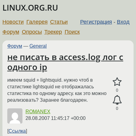
LINUX.ORG.RU
Новости
Галерея
Статьи
Регистрация
-
Вход
Форум
Опросы
Трекер
Поиск
Форум
—
General
не писать в access.log лог с
одного ip
имеем squid + lightsquid. нужно чтоб в
статистике lightsquid не отображалась
0
статистика по одному адресу. как это можно
реализовать? Заранее благодарен.
0
ROMANEX
28.08.2007 11:45:17 +00:00
Ссылка