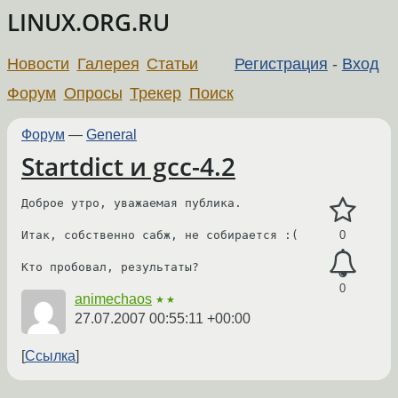
LINUX.ORG.RU
Новости
Галерея
Статьи
Регистрация
-
Вход
Форум
Опросы
Трекер
Поиск
Форум
—
General
Startdict и gcc-4.2
Доброе утро, уважаемая публика.

Итак, собственно сабж, не собирается :(

0
0
animechaos
★★
27.07.2007 00:55:11 +00:00
Ссылка