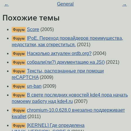
←
General
→
Похожие темы
Score
(2005)
Форум
IPoE. Переход провайдеров преимущества,
Форум
недостатки, как откреститься.
(2021)
Насколько актуален ordb.org?
(2004)
Форум
собрали(ли?) документацию на JS()
(2021)
Форум
Тексты, распознанные при помощи
Форум
reCAPTCHA
(2009)
un-ban
(2009)
Форум
В свете последних новостей kde4 пора начать
Форум
помоему работу над kde4.ru
(2007)
chromium-10.0.628.0 внезапно поддерживает
Форум
kwallet
(2011)
[KERNEL] Где определена
Форум