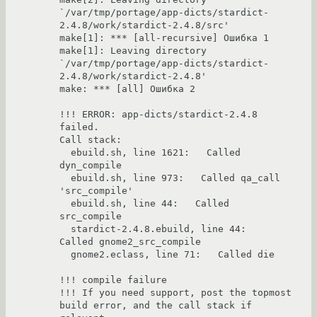
`/var/tmp/portage/app-dicts/stardict-
2.4.8/work/stardict-2.4.8/src'

make[1]: *** [all-recursive] Ошибка 1

make[1]: Leaving directory 
`/var/tmp/portage/app-dicts/stardict-
2.4.8/work/stardict-2.4.8'

make: *** [all] Ошибка 2

!!! ERROR: app-dicts/stardict-2.4.8 
failed.

Call stack:

  ebuild.sh, line 1621:   Called 
dyn_compile

  ebuild.sh, line 973:   Called qa_call 
'src_compile'

  ebuild.sh, line 44:   Called 
src_compile

  stardict-2.4.8.ebuild, line 44:   
Called gnome2_src_compile

  gnome2.eclass, line 71:   Called die

!!! compile failure

!!! If you need support, post the topmost 
build error, and the call stack if 