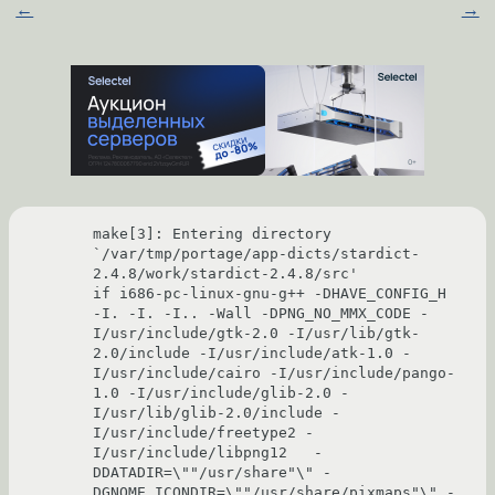
←
→
make[3]: Entering directory 
`/var/tmp/portage/app-dicts/stardict-
2.4.8/work/stardict-2.4.8/src'

if i686-pc-linux-gnu-g++ -DHAVE_CONFIG_H 
-I. -I. -I.. -Wall -DPNG_NO_MMX_CODE -
I/usr/include/gtk-2.0 -I/usr/lib/gtk-
2.0/include -I/usr/include/atk-1.0 -
I/usr/include/cairo -I/usr/include/pango-
1.0 -I/usr/include/glib-2.0 -
I/usr/lib/glib-2.0/include -
I/usr/include/freetype2 -
I/usr/include/libpng12   -
DDATADIR=\""/usr/share"\" -
DGNOME_ICONDIR=\""/usr/share/pixmaps"\" -