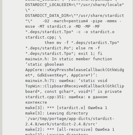
DSTARDICT_LOCALEDIR=\""/usr/share/locale"
\" -
DSTARDICT_DATA_DIR=\""/usr/share/stardict
"\"    -O2 -march=pentium4 -pipe -mmmx -
msse -MT stardict.o -MD -MP -MF 
".deps/stardict.Tpo" -c -o stardict.o 
stardict.cpp; \

	then mv -f ".deps/stardict.Tpo" 
".deps/stardict.Po"; else rm -f 
".deps/stardict.Tpo"; exit 1; fi

mainwin.h: In static member function 
‘static gboolean 
AppCore::vKeyPressReleaseCallback(GtkWidg
et*, GdkEventKey*, AppCore*)’:

mainwin.h:71: ошибка: ‘static void 
TopWin::ClipboardReceivedCallback(GtkClip
board*, const gchar*, void*)’ is private

stardict.cpp:351: ошибка: в данном 
контексте

make[3]: *** [stardict.o] Ошибка 1

make[3]: Leaving directory 
`/var/tmp/portage/app-dicts/stardict-
2.4.8/work/stardict-2.4.8/src'

make[2]: *** [all-recursive] Ошибка 1

make[2]: Leaving directory 