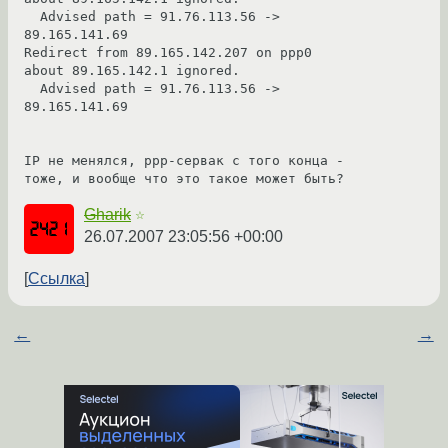
  Advised path = 91.76.113.56 -> 
89.165.141.69

Redirect from 89.165.142.207 on ppp0 
about 89.165.142.1 ignored.

  Advised path = 91.76.113.56 -> 
89.165.141.69

IP не менялся, ppp-сервак с того конца - 
Gharik
☆
26.07.2007 23:05:56 +00:00
Ссылка
←
→