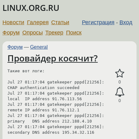
LINUX.ORG.RU
Новости
Галерея
Статьи
Регистрация
-
Вход
Форум
Опросы
Трекер
Поиск
Форум
—
General
Провайдер косячит?
Такие вот логи:

Jul 27 01:17:04 gatekeeper pppd[21256]: 
0
CHAP authentication succeeded

Jul 27 01:17:04 gatekeeper pppd[21256]: 
local  IP address 91.76.113.56

0
Jul 27 01:17:04 gatekeeper pppd[21256]: 
remote IP address 91.76.112.1

Jul 27 01:17:04 gatekeeper pppd[21256]: 
primary   DNS address 212.188.4.10

Jul 27 01:17:04 gatekeeper pppd[21256]: 
secondary DNS address 195.34.32.116
