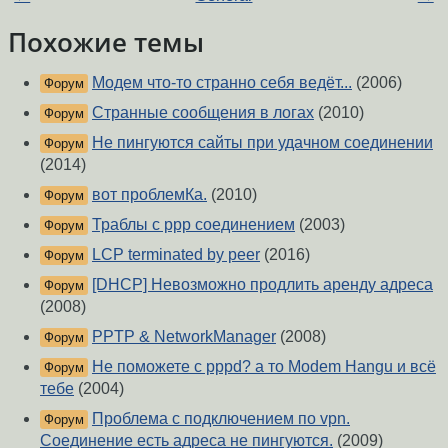
Похожие темы
Модем что-то странно себя ведёт...
(2006)
Форум
Странные сообщения в логах
(2010)
Форум
Не пингуются сайты при удачном соединении
Форум
(2014)
вот проблемКа.
(2010)
Форум
Траблы с ppp соединением
(2003)
Форум
LCP terminated by peer
(2016)
Форум
[DHCP] Невозможно продлить аренду адреса
Форум
(2008)
PPTP & NetworkManager
(2008)
Форум
Не поможете с pppd? а то Modem Hangu и всё
Форум
тебе
(2004)
Проблема с подключением по vpn.
Форум
Соединение есть адреса не пингуются.
(2009)