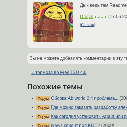
Дык ведь там Readme 
Drolyk
(
17.06.2
★★★★
Ссылка
Вы не можете добавлять комментарии в эту т
←
тормоза во FreeBSD 4.6
Похожие темы
Сборка Abiworld 2.4 проблема...
(20
Форум
Где можно заказать разработку эле
Форум
Как сегодня установить yaourt или 
Форум
News клиент под KDE?
(2000)
Форум