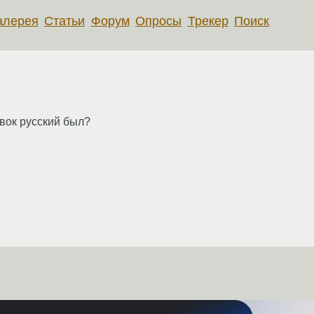
алерея
Статьи
Форум
Опросы
Трекер
Поиск
явок русский был?