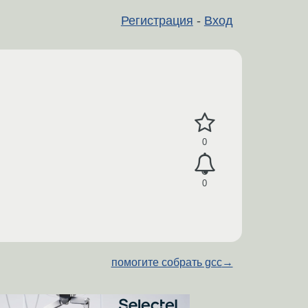
Регистрация
-
Вход
0
0
помогите собрать gcc
→