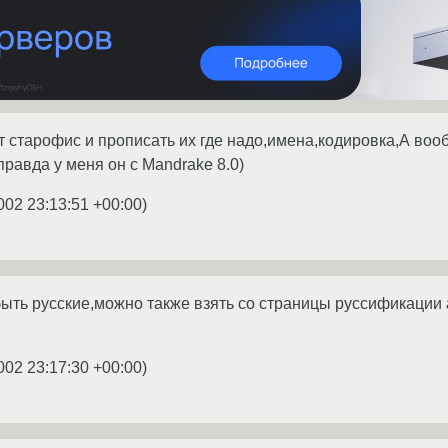
т старофис и прописать их где надо,имена,кодировка,А воо
правда у меня он с Mandrake 8.0)
002 23:13:51 +00:00
)
быть русские,можно также взять со страницы руссификации 
002 23:17:30 +00:00
)