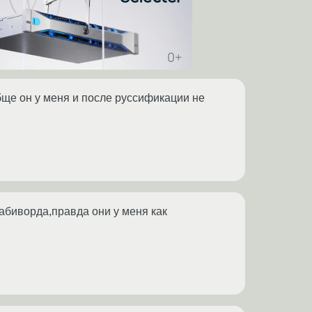
бще он у меня и после руссификации не
абиворда,правда они у меня как