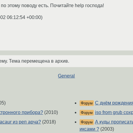
по этому поводу есть. Почитайте help господа!
002 06:12:54 +00:00
)
ему. Тема перемещена в архив.
General
05)
С днём рождения
Форум
ктронного прибора?
(2010)
iso from grub со
Форум
pacaur из реп арча?
(2018)
А куды прописат
Форум
иксами ?
(2003)