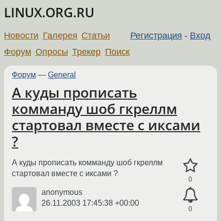
LINUX.ORG.RU
Новости
Галерея
Статьи
Регистрация
-
Вход
Форум
Опросы
Трекер
Поиск
Форум
—
General
А куды прописать
комманду шоб гкреллм
стартовал вместе с иксами
?
А куды прописать комманду шоб гкреллм
стартовал вместе с иксами ?
0
anonymous
26.11.2003 17:45:38 +00:00
0