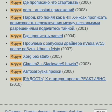
где прописано что стартовать
(2006)
Форум
gdm + autostart приложений
(2008)
Форум
Народ, кто понял как в 4!!! Х-иксах прописать
Форум
возможность переключения между несколькими
разрешениями поделитесь тайной.
(2001)
Где прописать named
(2004)
Форум
Проблема с запуском драйвера nVidia 9755
Форум
после ребута. Ubuntu feisty
(2007)
Xorg без startx
(2005)
Форум
Gkrellm2 + Slackware9 howto?
(2003)
Форум
Автозагрузка прокси
(2008)
Форум
[РАДОСТЬ] X стартуют просто РЕАКТИВНО.
Форум
(2010)
О Сервере
-
Правила форума
-
Разметка Markdown