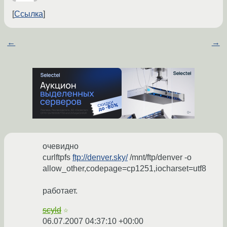
Ссылка
←
→
очевидно
curlftpfs
ftp://denver.sky/
/mnt/ftp/denver -o
allow_other,codepage=cp1251,iocharset=utf8
работает.
scyld
☆
06.07.2007 04:37:10 +00:00