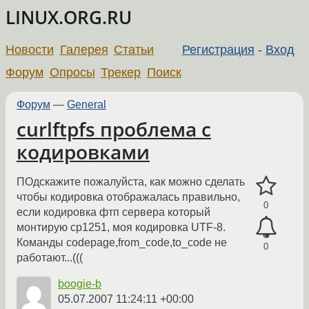
LINUX.ORG.RU
Новости
Галерея
Статьи
Регистрация
-
Вход
Форум
Опросы
Трекер
Поиск
Форум
—
General
curlftpfs проблема с
кодировками
ПОдскажите пожалуйста, как можно сделать
чтобы кодировка отображалась правильно,
0
если кодировка фтп сервера который
монтирую cp1251, моя кодировка UTF-8.
Команды codepage,from_code,to_code не
0
работают...(((
boogie-b
05.07.2007 11:24:11 +00:00