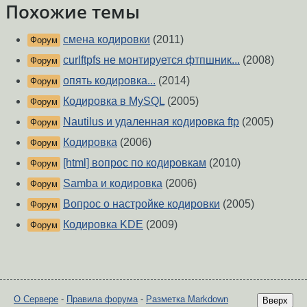
Похожие темы
смена кодировки
(2011)
Форум
curlftpfs не монтируется фтпшник...
(2008)
Форум
опять кодировка...
(2014)
Форум
Кодировка в MySQL
(2005)
Форум
Nautilus и удаленная кодировка ftp
(2005)
Форум
Кодировка
(2006)
Форум
[html] вопрос по кодировкам
(2010)
Форум
Samba и кодировка
(2006)
Форум
Вопрос о настройке кодировки
(2005)
Форум
Кодировка KDE
(2009)
Форум
О Сервере
-
Правила форума
-
Разметка Markdown
Вверх