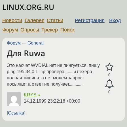
LINUX.ORG.RU
Новости
Галерея
Статьи
Регистрация
-
Вход
Форум
Опросы
Трекер
Поиск
Форум
—
General
Для Ruwa
Это насчет WVDIAL нет не пингуеться, пишу
ping 195.34.0.1 - ip провера........и нехера ,
0
полная тишина, а нет модем запрос
посылает а ответ не получает............
0
KRYS
★
14.12.1999 23:22:16 +00:00
Ссылка