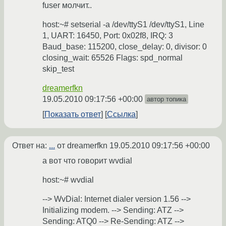
fuser молчит..
host:~# setserial -a /dev/ttyS1 /dev/ttyS1, Line
1, UART: 16450, Port: 0x02f8, IRQ: 3
Baud_base: 115200, close_delay: 0, divisor: 0
closing_wait: 65526 Flags: spd_normal
skip_test
dreamerfkn
19.05.2010 09:17:56 +00:00
автор топика
Показать ответ
Ссылка
Ответ на:
...
от dreamerfkn
19.05.2010 09:17:56 +00:00
а вот что говорит wvdial
host:~# wvdial
--> WvDial: Internet dialer version 1.56 -->
Initializing modem. --> Sending: ATZ -->
Sending: ATQ0 --> Re-Sending: ATZ -->