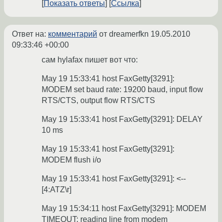
Показать ответы
Ссылка
Ответ на:
комментарий
от dreamerfkn
19.05.2010
09:33:46 +00:00
сам hylafax пишет вот что:
May 19 15:33:41 host FaxGetty[3291]:
MODEM set baud rate: 19200 baud, input flow
RTS/CTS, output flow RTS/CTS
May 19 15:33:41 host FaxGetty[3291]: DELAY
10 ms
May 19 15:33:41 host FaxGetty[3291]:
MODEM flush i/o
May 19 15:33:41 host FaxGetty[3291]: <--
[4:ATZ\r]
May 19 15:34:11 host FaxGetty[3291]: MODEM
TIMEOUT: reading line from modem