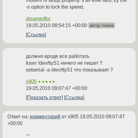
modem is setup properly. If all else fails, try the
-s option to lock the speed.
dreamerfkn
19.05.2010 08:54:15 +00:00
автор топика
Ссылка
должно вроде все работать
fuser /dev/ttyS1 ничего не пишет ?
setserial -a /dev/ttyS1 что показывает ?
x905
★★★★★
19.05.2010 09:07:47 +00:00
Показать ответ
Ссылка
Ответ на:
комментарий
от x905
19.05.2010 09:07:47
+00:00
...