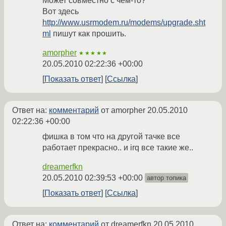
Может совместно с чем-то?
Вот здесь
http://www.usrmodem.ru/modems/upgrade.sht
ml
пишут как прошить.
amorpher
★★★★★
20.05.2010 02:22:36 +00:00
Показать ответ
Ссылка
Ответ на:
комментарий
от amorpher
20.05.2010
02:22:36 +00:00
фишка в том что на другой тачке все
работает прекрасно.. и irq все такие же..
dreamerfkn
20.05.2010 02:39:53 +00:00
автор топика
Показать ответ
Ссылка
Ответ на:
комментарий
от dreamerfkn
20.05.2010