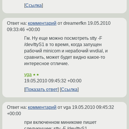
Ссылка
Ответ на:
комментарий
от dreamerfkn
19.05.2010
09:33:46 +00:00
Гм. Ну еще можно посмотреть stty -F
/dev/ttyS1 в то время, когда запущен
рабочий minicom и нерабочий wvdial, и
сравнить, может будет видно какое-то
интересное отличие.
vga
★★
19.05.2010 09:45:32 +00:00
Показать ответ
Ссылка
Ответ на:
комментарий
от vga
19.05.2010 09:45:32
+00:00
при включенном миникоме пишет
следуюущее: stty -F /dev/ttyS1