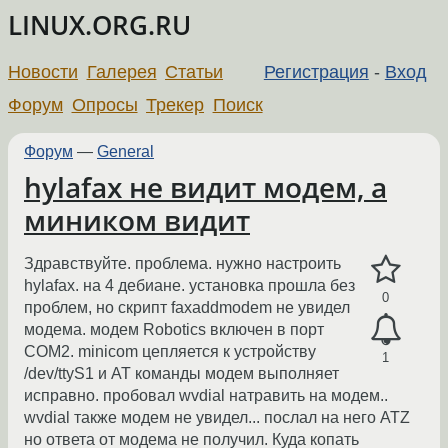
LINUX.ORG.RU
Новости
Галерея
Статьи
Регистрация
-
Вход
Форум
Опросы
Трекер
Поиск
Форум
—
General
hylafax не видит модем, а
миником видит
Здравствуйте. проблема. нужно настроить
hylafax. на 4 дебиане. установка прошла без
0
проблем, но скрипт faxaddmodem не увидел
модема. модем Robotics включен в порт
COM2. minicom цепляется к устройству
1
/dev/ttyS1 и АТ команды модем выполняет
исправно. пробовал wvdial натравить на модем..
wvdial также модем не увидел... послал на него ATZ
но ответа от модема не получил. Куда копать