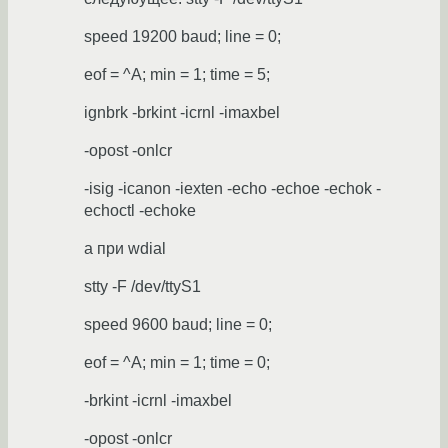
speed 19200 baud; line = 0;
eof = ^A; min = 1; time = 5;
ignbrk -brkint -icrnl -imaxbel
-opost -onlcr
-isig -icanon -iexten -echo -echoe -echok -
echoctl -echoke
а при wdial
stty -F /dev/ttyS1
speed 9600 baud; line = 0;
eof = ^A; min = 1; time = 0;
-brkint -icrnl -imaxbel
-opost -onlcr