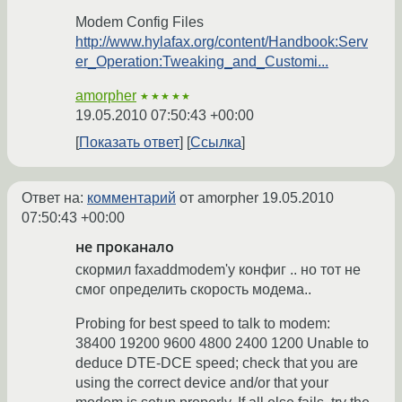
Modem Config Files
http://www.hylafax.org/content/Handbook:Serv
er_Operation:Tweaking_and_Customi...
amorpher
★★★★★
19.05.2010 07:50:43 +00:00
Показать ответ
Ссылка
Ответ на:
комментарий
от amorpher
19.05.2010
07:50:43 +00:00
не проканало
скормил faxaddmodem'у конфиг .. но тот не
смог определить скорость модема..
Probing for best speed to talk to modem:
38400 19200 9600 4800 2400 1200 Unable to
deduce DTE-DCE speed; check that you are
using the correct device and/or that your