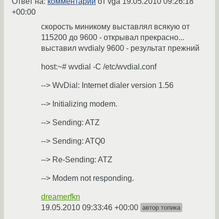
Ответ на:
комментарий
от vga
19.05.2010 09:26:18
+00:00
скорость миникому выставлял всякую от
115200 до 9600 - открывал прекрасно...
выставил wvdialy 9600 - результат прежний
host:~# wvdial -C /etc/wvdial.conf
--> WvDial: Internet dialer version 1.56
--> Initializing modem.
--> Sending: ATZ
--> Sending: ATQ0
--> Re-Sending: ATZ
--> Modem not responding.
dreamerfkn
19.05.2010 09:33:46 +00:00
автор топика