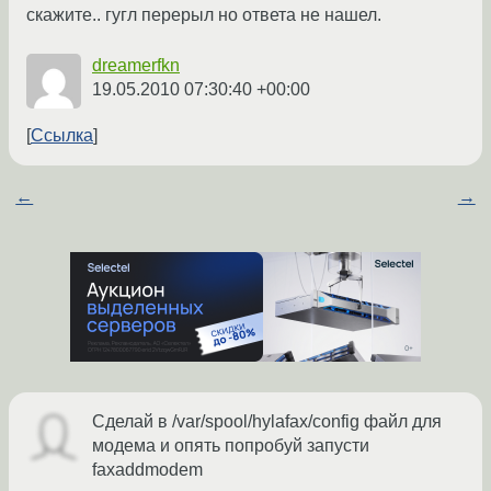
скажите.. гугл перерыл но ответа не нашел.
dreamerfkn
19.05.2010 07:30:40 +00:00
Ссылка
←
→
Сделай в /var/spool/hylafax/config файл для
модема и опять попробуй запусти
faxaddmodem