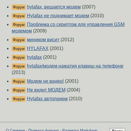
hylafax, вешается модем
(2007)
Форум
Hylafax не поднимает модем
(2010)
Форум
Проблема со скриптом для управления GSM
Форум
модемом
(2009)
миником висит
(2012)
Форум
HYLAFAX
(2001)
Форум
hylafax
(2001)
Форум
hylafax/модем нажатия клавиш на телефоне
Форум
(2013)
Модем не виден!
(2001)
Форум
Не видит МОДЕМ
(2004)
Форум
Hylafax автоприем
(2010)
Форум
О Сервере
-
Правила форума
-
Разметка Markdown