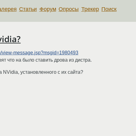
алерея
Статьи
Форум
Опросы
Трекер
Поиск
idia?
.ru/view-message.jsp?msgid=1980493
ят что на было ставить дрова из дистра.
 NVidia, установленного с их сайта?