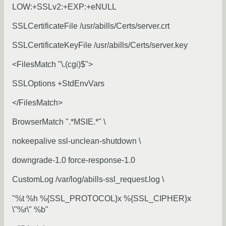
LOW:+SSLv2:+EXP:+eNULL
SSLCertificateFile /usr/abills/Certs/server.crt
SSLCertificateKeyFile /usr/abills/Certs/server.key
<FilesMatch "\.(cgi)$">
SSLOptions +StdEnvVars
</FilesMatch>
BrowserMatch ".*MSIE.*" \
nokeepalive ssl-unclean-shutdown \
downgrade-1.0 force-response-1.0
CustomLog /var/log/abills-ssl_request.log \
"%t %h %{SSL_PROTOCOL}x %{SSL_CIPHER}x
\"%r\" %b"