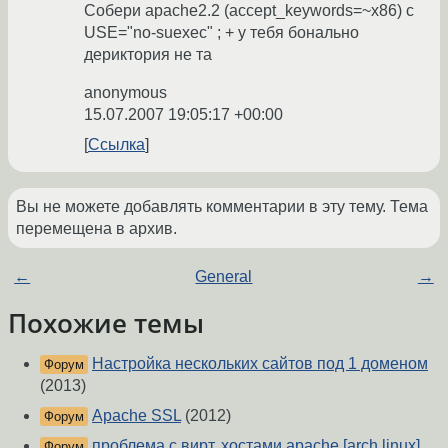
Собери apache2.2 (accept_keywords=~x86) с
USE="no-suexec" ; + у тебя бонально
дериктория не та
anonymous
15.07.2007 19:05:17 +00:00
Ссылка
Вы не можете добавлять комментарии в эту тему. Тема
перемещена в архив.
←
General
→
Похожие темы
Настройка нескольких сайтов под 1 доменом
Форум
(2013)
Apache SSL
(2012)
Форум
проблема с вирт. хостами apache [arch linux]
Форум