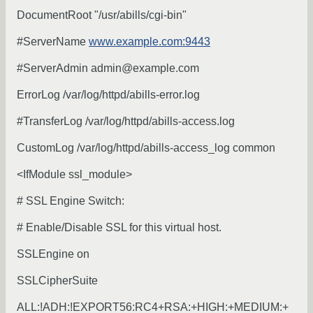
DocumentRoot "/usr/abills/cgi-bin"
#ServerName
www.example.com:9443
#ServerAdmin admin@example.com
ErrorLog /var/log/httpd/abills-error.log
#TransferLog /var/log/httpd/abills-access.log
CustomLog /var/log/httpd/abills-access_log common
<IfModule ssl_module>
# SSL Engine Switch:
# Enable/Disable SSL for this virtual host.
SSLEngine on
SSLCipherSuite
ALL:!ADH:!EXPORT56:RC4+RSA:+HIGH:+MEDIUM:+