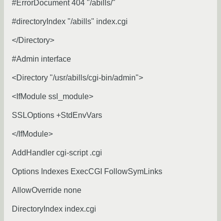
#ErrorDocument 404 "/abills/"
#directoryIndex "/abills" index.cgi
</Directory>
#Admin interface
<Directory "/usr/abills/cgi-bin/admin">
<IfModule ssl_module>
SSLOptions +StdEnvVars
</IfModule>
AddHandler cgi-script .cgi
Options Indexes ExecCGI FollowSymLinks
AllowOverride none
DirectoryIndex index.cgi