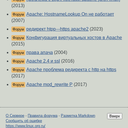
(2013)
Apache: HostnameLookup On не работает
Форум
(2007)
редирект htpp---https apache2
(2023)
Форум
Конфигурация виртуальных хостов в Apache
Форум
(2015)
права апача
(2004)
Форум
Apache 2.4 и ssl
(2016)
Форум
Apache проблема редиректа с http на https
Форум
(2017)
Apache mod_rewrite P
(2017)
Форум
О Сервере
-
Правила форума
-
Разметка Markdown
Вверх
Сообщить об ошибке
https://www.linux.org.ru/