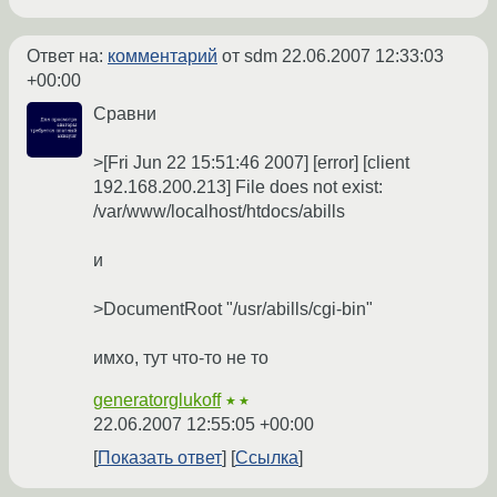
Ответ на:
комментарий
от sdm
22.06.2007 12:33:03
+00:00
Сравни
>[Fri Jun 22 15:51:46 2007] [error] [client
192.168.200.213] File does not exist:
/var/www/localhost/htdocs/abills
и
>DocumentRoot "/usr/abills/cgi-bin"
имхо, тут что-то не то
generatorglukoff
★★
22.06.2007 12:55:05 +00:00
Показать ответ
Ссылка