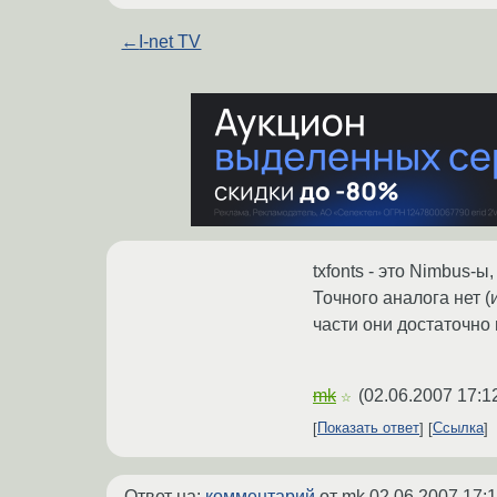
←
I-net TV
txfonts - это Nimbus-ы,
Точного аналога нет 
части они достаточно
mk
(
02.06.2007 17:1
☆
Показать ответ
Ссылка
Ответ на:
комментарий
от mk
02.06.2007 17:1