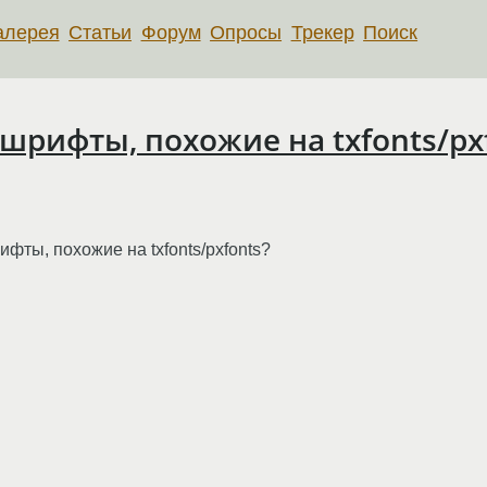
алерея
Статьи
Форум
Опросы
Трекер
Поиск
шрифты, похожие на txfonts/px
фты, похожие на txfonts/pxfonts?