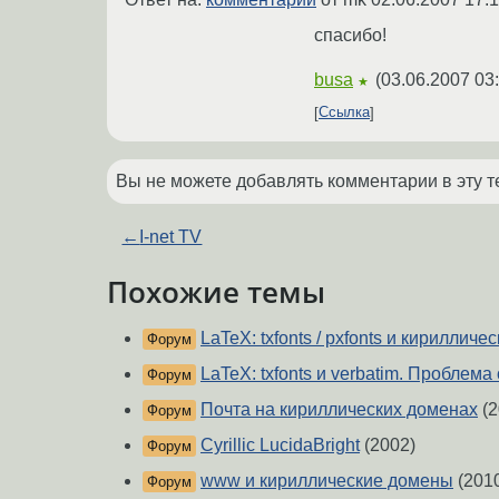
спасибо!
busa
(
03.06.2007 03
★
Ссылка
Вы не можете добавлять комментарии в эту т
←
I-net TV
Похожие темы
LaTeX: txfonts / pxfonts и кириллич
Форум
LaTeX: txfonts и verbatim. Проблем
Форум
Почта на кириллических доменах
(2
Форум
Cyrillic LucidaBright
(2002)
Форум
www и кириллические домены
(201
Форум