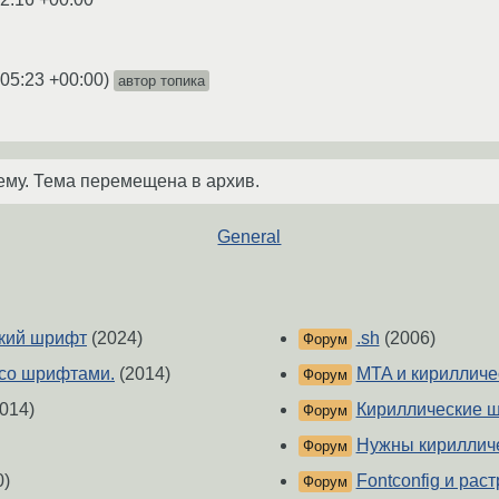
:05:23 +00:00
)
автор топика
ему. Тема перемещена в архив.
General
еский шрифт
(2024)
.sh
(2006)
Форум
а со шрифтами.
(2014)
MTA и кириллич
Форум
014)
Кириллические ш
Форум
Нужны кириллич
Форум
0)
Fontconfig и ра
Форум