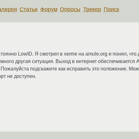
алерея
Статьи
Форум
Опросы
Трекер
Поиск
оянно LowID. Я смотрел в хелпе на amule.org и понял, что
немного другая ситуация. Выход в интернет обеспечиваетс
 Пожалуйста подскажите как исправить это положение. Може
орт не доступен.