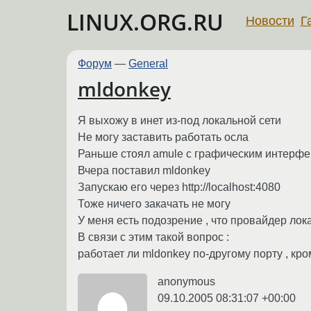
LINUX.ORG.RU
Новости
Г
Форум
—
General
mldonkey
Я выхожу в инет из-под локальной сети
Не могу заставить работать осла
Раньше стоял amule с графическим интерфейсо
Вчера поставил mldonkey
Запускаю его через http://localhost:4080
Тоже ничего закачать не могу
У меня есть подозрение , что провайдер лок
В связи с этим такой вопрос :
работает ли mldonkey по-другому порту , кро
anonymous
09.10.2005 08:31:07 +00:00