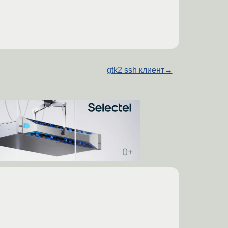
gtk2 ssh клиент
→