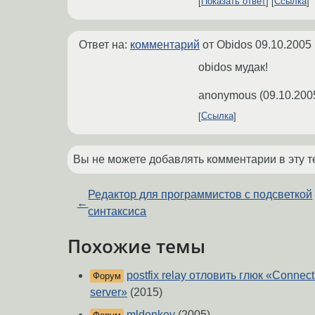
Показать ответ
Ссылка
Ответ на:
комментарий
от Obidos
09.10.2005 
obidos мудак!
anonymous
(
09.10.200
Ссылка
Вы не можете добавлять комментарии в эту т
Редактор для программистов с подсветкой
←
синтаксиса
Похожие темы
postfix relay отловить глюк «Connecti
Форум
server»
(2015)
mldonkey
(2005)