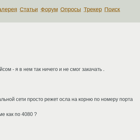
алерея
Статьи
Форум
Опросы
Трекер
Поиск
м - я в нем так ничего и не смог закачать .
альной сети просто режет осла на корню по номеру порта
ме как по 4080 ?