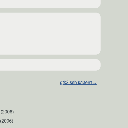
gtk2 ssh клиент
→
(2006)
(2006)