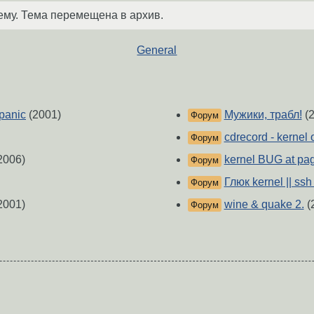
ему. Тема перемещена в архив.
General
panic
(2001)
Мужики, трабл!
(2
Форум
cdrecord - kernel
Форум
2006)
kernel BUG at pag
Форум
Глюк kernel || ssh
Форум
2001)
wine & quake 2.
(
Форум