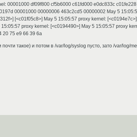
nel: 00001000 df09f800 cf5b6000 c61fd000 e0dc833c c01fe22
00197d 00001000 00000006 463c2cd5 00000002 May 5 15:05:57 
312f>] [<c01f05c8>] May 5 15:05:57 proxy kernel: [<c0194e7c>
15:05:57 proxy kernel: [<c0194490>] May 5 15:05:57 proxy kern
4 20 75 e9 66 39 6a
очти такое) и потом в /var/log/syslog пусто, зато /var/log/m