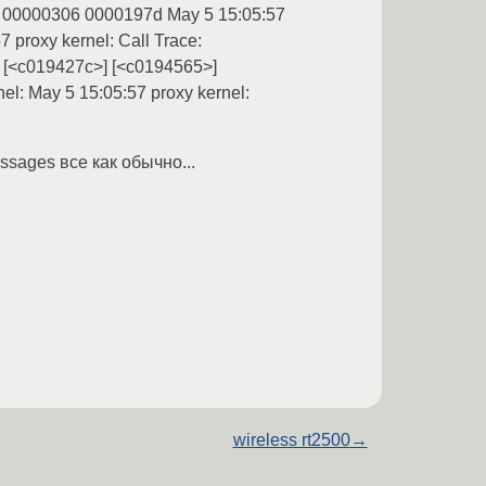
8 00000306 0000197d May 5 15:05:57
proxy kernel: Call Trace:
] [<c019427c>] [<c0194565>]
el: May 5 15:05:57 proxy kernel:
essages все как обычно...
wireless rt2500
→