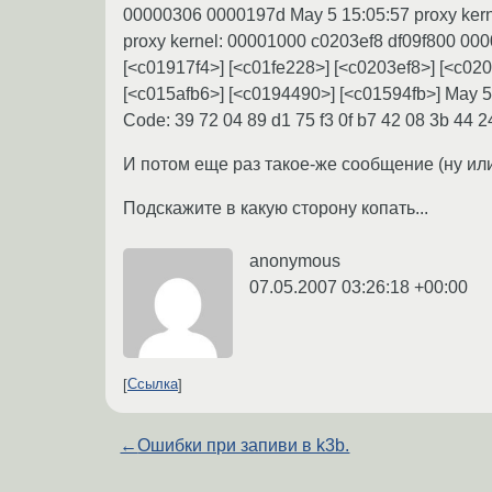
00000306 0000197d May 5 15:05:57 proxy ker
proxy kernel: 00001000 c0203ef8 df09f800 00
[<c01917f4>] [<c01fe228>] [<c0203ef8>] [<c020
[<c015afb6>] [<c0194490>] [<c01594fb>] May 5 
Code: 39 72 04 89 d1 75 f3 0f b7 42 08 3b 44 2
И потом еще раз такое-же сообщение (ну или п
Подскажите в какую сторону копать...
anonymous
07.05.2007 03:26:18 +00:00
Ссылка
←
Ошибки при запиви в k3b.