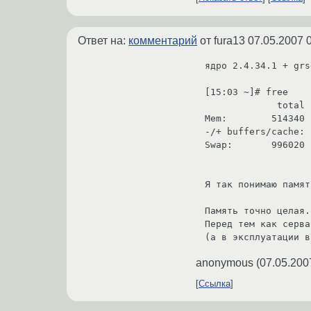
Ответ на:
комментарий
от fura13
07.05.2007 
ядро 2.4.34.1 + grse
[15:03 ~]# free

             total       used       free     shared    buffers     cached

Mem:        514340 
-/+ buffers/cache: 
Swap:       996020 
Я так понимаю памят
Память точно целая..
Перед тем как серва
(а в эксплуатации в
anonymous
(
07.05.200
Ссылка