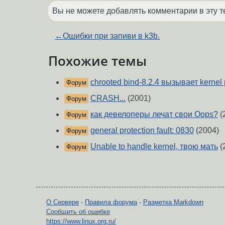
Вы не можете добавлять комментарии в эту т
←
Ошибки при запиви в k3b.
Похожие темы
chrooted bind-8.2.4 вызывает kernel 
Форум
CRASH...
(2001)
Форум
как девелоперы лечат свои Oops?
(
Форум
general protection fault: 0830
(2004)
Форум
Unable to handle kernel, твою мать
(
Форум
О Сервере
-
Правила форума
-
Разметка Markdown
Сообщить об ошибке
https://www.linux.org.ru/