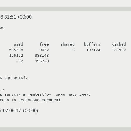
06:31:51 +00:00
c

    505308       9032          0     197124     181992

    126192     388148

       292     995728

ь еще есть?..

.

к запустить memtest'ом гонял пару дней.

сего то несколько месяцев)
7 07:06:17 +00:00
)