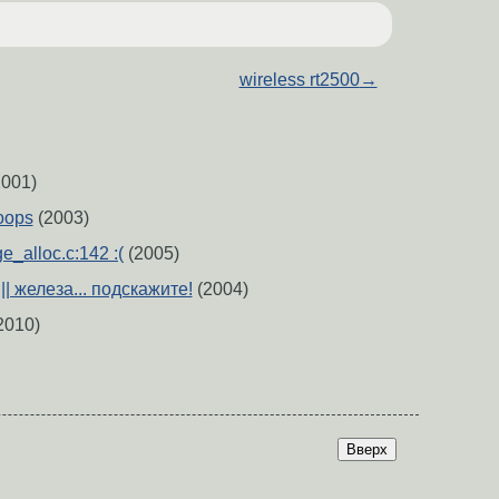
wireless rt2500
→
001)
 oops
(2003)
e_alloc.c:142 :(
(2005)
 || железа... подскажите!
(2004)
2010)
Вверх