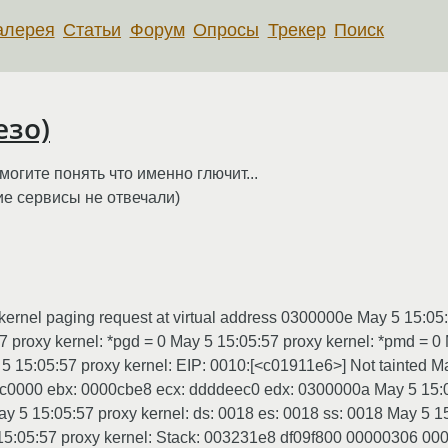
алерея
Статьи
Форум
Опросы
Трекер
Поиск
езо)
могите понять что именно глючит...
ие сервисы не отвечали)
kernel paging request at virtual address 0300000e May 5 15:05:5
 proxy kernel: *pgd = 0 May 5 15:05:57 proxy kernel: *pmd = 0
5 15:05:57 proxy kernel: EIP: 0010:[<c01911e6>] Not tainted 
ffc0000 ebx: 0000cbe8 ecx: ddddeec0 edx: 0300000a May 5 15:0
 5 15:05:57 proxy kernel: ds: 0018 es: 0018 ss: 0018 May 5 15
 15:05:57 proxy kernel: Stack: 003231e8 df09f800 00000306 0