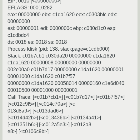
EIP: 0010:[<00000000>]
EFLAGS: 00010282
eax: 00000000 ebx: c1da1620 ecx: c0303bfc edx:
00000000
esi: 00000001 edi: 0000000c ebp: c030d1c0 esp:
c1cdbdc4
ds: 0018 es: 0018 ss: 0018
Process fdisk (pid: 138, stackpage=c1cdb000)
Stack: c01b7cb1 c030da20 00000000 c1da1620
c1da1620 00000008 00000000 00000000
002c00a0 c01b7d17 00000000 c1da1620 00000001
00001000 c1da1620 c01b7f57
00000000 c1da1620 00058014 00000160 c1e6d040
00010500 00001000 00000001
Call Trace: [<c01b7cb1>] [<c01b7d17>] [<c01b7f57>]
[<c012c9f5>] [<c014c70a>] [<c
013d8a9>] [<c013dad6>]
[<c014d42b>] [<c013436b>] [<c0134a41>]
[<c01351b6>] [<c012a5e3>] [<c012a8
e8>] [<c0106c9b>]