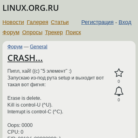
LINUX.ORG.RU
Новости
Галерея
Статьи
Регистрация
-
Вход
Форум
Опросы
Трекер
Поиск
Форум
—
General
CRASH...
Пипл, хай! ((с) "5 элемент" :)
Запускаю из-под рута setup и выходит вот
0
такая вот фигня:
Erase is delete.
0
Kill is control-U (^U).
Interrupt is control-C (^C).
Oops: 0000
CPU: 0