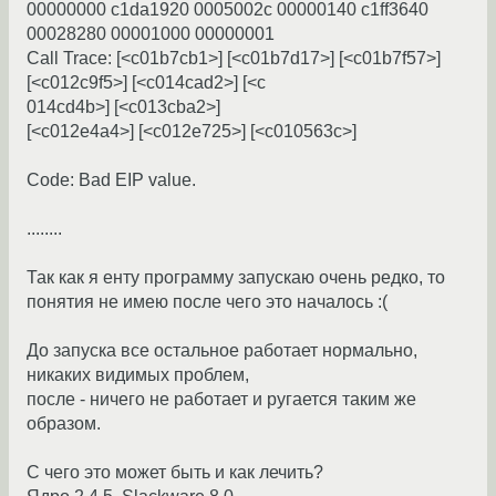
00000000 c1da1920 0005002c 00000140 c1ff3640
00028280 00001000 00000001
Call Trace: [<c01b7cb1>] [<c01b7d17>] [<c01b7f57>]
[<c012c9f5>] [<c014cad2>] [<c
014cd4b>] [<c013cba2>]
[<c012e4a4>] [<c012e725>] [<c010563c>]
Code: Bad EIP value.
........
Так как я енту программу запускаю очень редко, то
понятия не имею после чего это началось :(
До запуска все остальное работает нормально,
никаких видимых проблем,
после - ничего не работает и ругается таким же
образом.
С чего это может быть и как лечить?