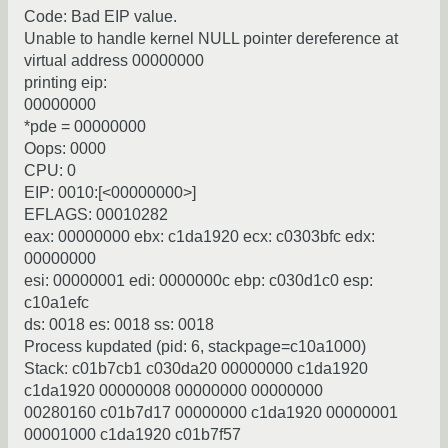
Code: Bad EIP value.
Unable to handle kernel NULL pointer dereference at
virtual address 00000000
printing eip:
00000000
*pde = 00000000
Oops: 0000
CPU: 0
EIP: 0010:[<00000000>]
EFLAGS: 00010282
eax: 00000000 ebx: c1da1920 ecx: c0303bfc edx:
00000000
esi: 00000001 edi: 0000000c ebp: c030d1c0 esp:
c10a1efc
ds: 0018 es: 0018 ss: 0018
Process kupdated (pid: 6, stackpage=c10a1000)
Stack: c01b7cb1 c030da20 00000000 c1da1920
c1da1920 00000008 00000000 00000000
00280160 c01b7d17 00000000 c1da1920 00000001
00001000 c1da1920 c01b7f57