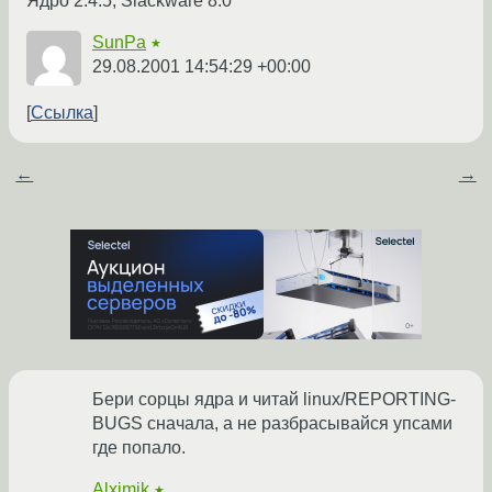
Ядро 2.4.5, Slackware 8.0
SunPa
★
29.08.2001 14:54:29 +00:00
Ссылка
←
→
Бери сорцы ядра и читай linux/REPORTING-
BUGS сначала, а не разбрасывайся упсами
где попало.
Alximik
★