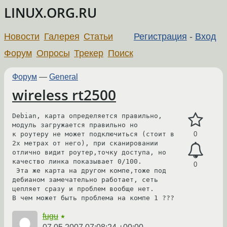
LINUX.ORG.RU
Новости
Галерея
Статьи
Регистрация
-
Вход
Форум
Опросы
Трекер
Поиск
Форум
—
General
wireless rt2500
Debian, карта определяется правильно, 
модуль загружается правильно но

к роутеру не может подключиться (стоит в 
0
2х метрах от него), при сканировании

отлично видит роутер,точку доступа, но 
качество линка показывает 0/100.

0
 Эта же карта на другом компе,тоже под 
дебианом замечательно работает, сеть 

цепляет сразу и проблем вообще нет. 

В чем может быть проблема на компе 1 ???
fugu
★