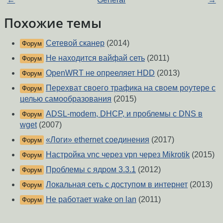
Похожие темы
Сетевой сканер
(2014)
Форум
Не находится вайфай сеть
(2011)
Форум
OpenWRT не опрееляет HDD
(2013)
Форум
Перехват своего трафика на своем роутере с
Форум
целью самообразования
(2015)
ADSL-modem, DHCP, и проблемы с DNS в
Форум
wget
(2007)
«Логи» ethernet соединения
(2017)
Форум
Настройка vnc через vpn через Mikrotik
(2015)
Форум
Проблемы с ядром 3.3.1
(2012)
Форум
Локальная сеть с доступом в интернет
(2013)
Форум
Не работает wake on lan
(2011)
Форум