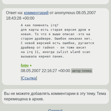
Ответ на:
комментарий
от anonymous
08.05.2007
18:43:28 +00:00
А как поменять irq? 

для карты есть старая версия дров и 
новая. То что я выше описал -это на

старом драйвере. Ошибок никаких нет.

С новой версией есть ошибки, ругается 
драйвер от radeon - он тоже висит

на irq 11, иногда iwlist wlan0 scan 
вызывала кернел паник. 
fugu
★
08.05.2007 22:16:27 +00:00
автор топика
Ссылка
Вы не можете добавлять комментарии в эту тему. Тема
перемещена в архив.
←
General
→