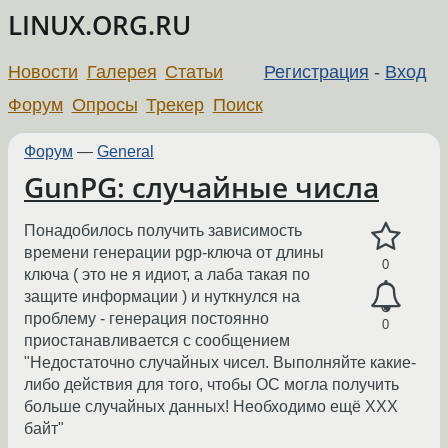
LINUX.ORG.RU
Новости
Галерея
Статьи
Регистрация
-
Вход
Форум
Опросы
Трекер
Поиск
Форум
—
General
GunPG: случайные числа
Понадобилось получить зависимость
времени генерации pgp-ключа от длины
0
ключа ( это не я идиот, а лаба такая по
защите информации ) и нуткнулся на
проблему - генерация постоянно
0
приостанавливается с сообщением
"Недостаточно случайных чисел. Выполняйте какие-
либо действия для того, чтобы ОС могла получить
больше случайных данных! Необходимо ещё XXX
байт"