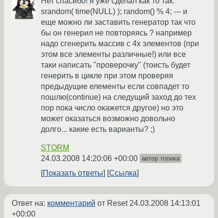
Нет спасибо! я уже сделал как то так:
srandom( time(NULL) ); random() % 4; --- и
еще можно ли заставить генератор так что
бы он генерил не повторяясь ? например
надо сгенерить массив с 4х элементов (при
этом все элементы различные!) или все
таки написать "проверочку" (тоисть будет
генерить в цикле при этом проверяя
предыдущие елементы если совпадет то
пошлю(continue) на следущий заход до тех
пор пока число окажется другое) но это
может оказаться возможно довольно
долго... какие есть варианты? ;)
STORM
24.03.2008 14:20:06 +00:00
автор топика
Показать ответы
Ссылка
Ответ на:
комментарий
от Reset
24.03.2008 14:13:01
+00:00