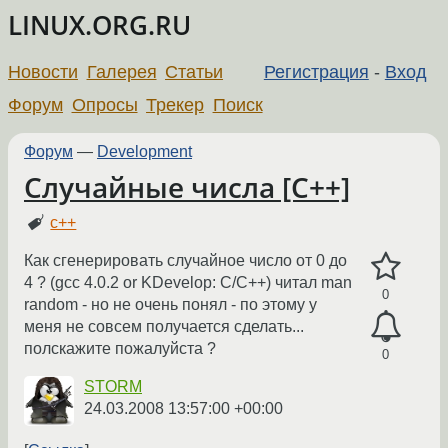
LINUX.ORG.RU
Новости
Галерея
Статьи
Регистрация
-
Вход
Форум
Опросы
Трекер
Поиск
Форум
—
Development
Случайные числа [C++]
c++
Как сгенерировать случайное число от 0 до
4 ? (gcc 4.0.2 or KDevelop: C/C++) читал man
0
random - но не очень понял - по этому у
меня не совсем получается сделать...
полскажите пожалуйста ?
0
STORM
24.03.2008 13:57:00 +00:00