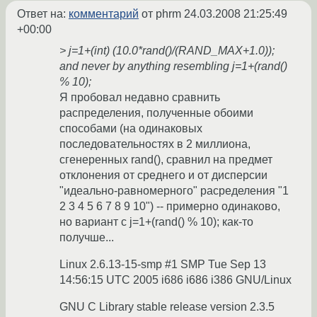
Ответ на:
комментарий
от phrm
24.03.2008 21:25:49
+00:00
> j=1+(int) (10.0*rand()/(RAND_MAX+1.0));
and never by anything resembling j=1+(rand()
% 10);
Я пробовал недавно сравнить
распределения, полученные обоими
способами (на одинаковых
последовательностях в 2 миллиона,
сгенеренных rand(), сравнил на предмет
отклонения от среднего и от дисперсии
"идеально-равномерного" расределения "1
2 3 4 5 6 7 8 9 10") -- примерно одинаково,
но вариант с j=1+(rand() % 10); как-то
получше...
Linux 2.6.13-15-smp #1 SMP Tue Sep 13
14:56:15 UTC 2005 i686 i686 i386 GNU/Linux
GNU C Library stable release version 2.3.5