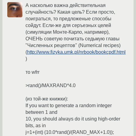
А насколько важна действительная
случайность? Какая цель? Если просто,
поиграться, то предложеные способы
сойдут. Если-же для серъезных целей
(симуляции Монте-Карло, например),
ОЧЕНЬ советую почитать седьмую главы
"Численных рецептов" (Numerical recipes)
(
http://www.fizyka.umk.pl/nrbook/bookcpdf.html
)
то wfrr
>rand()/MAXRAND*4.0
(из той-же книжки):
If you want to generate a random integer
between 1 and
10, you should always do it using high-order
bits, as in
j=1+(int) (10.0*rand()/(RAND_MAX+1.0));