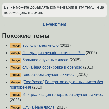
Вы не можете добавлять комментарии в эту тему. Тема
перемещена в архив.
←
Development
→
Похожие темы
sbcl случайно число
(2011)
Форум
Генерация случайных чисел в Perl
(2005)
Форум
большие случаные числа
(2005)
Форум
случайная сортировка в openbsd
(2013)
Форум
генераторы случайных чисел
(2016)
Форум
[FreePascal] Генератор случайных чисел без
Форум
повторения
(2010)
Инициализация генератора случайных чисел
Форум
(2023)
Случайные числа
(2013)
Форум