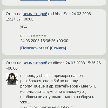
Ответ на:
комментарий
от UrbanSerj
24.03.2008
15:17:37 +00:00
угу..
dilmah
★★★★★
24.03.2008 15:36:26 +00:00
Показать ответ
Ссылка
Ответ на:
комментарий
от dilmah
24.03.2008 15:36:26
+00:00
по поводу shuffle - примеры нашел,
разобрался, спасибо! по поводу
priority_queue и др. контейнеров - мне STL
использовать нужно по минимуму :((
вообщем не актуально - как то разбирусь
уже...
> кнут бы такое не одобрил...