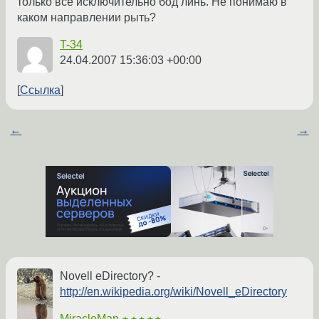
только все исключительно бод линь. Не понимаю в
каком направлении рыть?
T-34
24.04.2007 15:36:03 +00:00
Ссылка
←
→
Novell eDirectory? -
http://en.wikipedia.org/wiki/Novell_eDirectory
MiracleMan