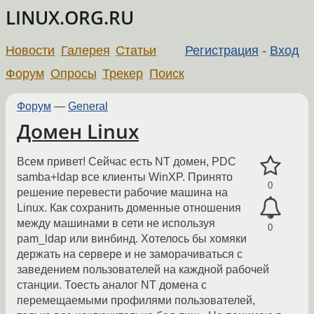
LINUX.ORG.RU
Новости
Галерея
Статьи
Регистрация
-
Вход
Форум
Опросы
Трекер
Поиск
Форум
—
General
Домен Linux
Всем привет! Сейчас есть NT домен, PDC
samba+ldap все клиенты WinXP. Принято
0
решение перевести рабочие машина на
Linux. Как сохранить доменные отношения
между машинами в сети не используя
0
pam_ldap или винбинд. Хотелось бы хомяки
держать на сервере и не заморачиваться с
заведением пользователей на каждной рабочей
станции. Тоесть аналог NT домена с
перемещаемыми профилями пользователей,