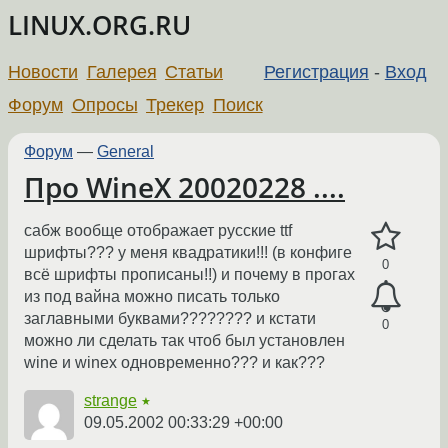
LINUX.ORG.RU
Новости
Галерея
Статьи
Регистрация
-
Вход
Форум
Опросы
Трекер
Поиск
Форум
—
General
Про WineX 20020228 ....
сабж вообще отображает русские ttf
шрифты??? у меня квадратики!!! (в конфиге
0
всё шрифты прописаны!!) и почему в прогах
из под вайна можно писать только
заглавными буквами???????? и кстати
0
можно ли сделать так чтоб был установлен
wine и winex одновременно??? и как???
strange
★
09.05.2002 00:33:29 +00:00