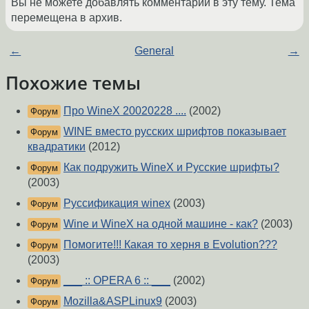
Вы не можете добавлять комментарии в эту тему. Тема
перемещена в архив.
←
General
→
Похожие темы
Про WineX 20020228 ....
(2002)
Форум
WINE вместо русских шрифтов показывает
Форум
квадратики
(2012)
Как подружить WineX и Русские шрифты?
Форум
(2003)
Руссификация winex
(2003)
Форум
Wine и WineX на одной машине - как?
(2003)
Форум
Помогите!!! Какая то херня в Evolution???
Форум
(2003)
___ :: OPERA 6 :: ___
(2002)
Форум
Mozilla&ASPLinux9
(2003)
Форум