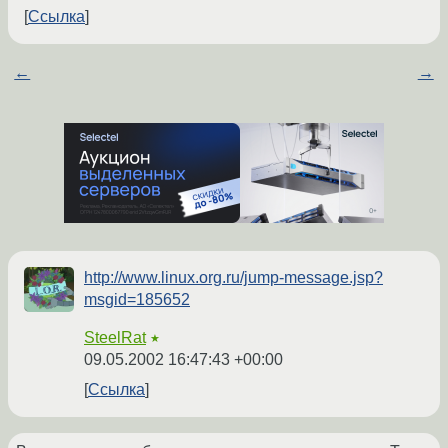
Ссылка
←
→
http://www.linux.org.ru/jump-message.jsp?
msgid=185652
SteelRat
★
09.05.2002 16:47:43 +00:00
Ссылка