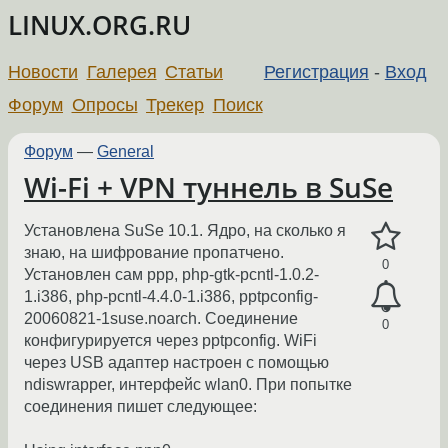
LINUX.ORG.RU
Новости
Галерея
Статьи
Регистрация
-
Вход
Форум
Опросы
Трекер
Поиск
Форум
—
General
Wi-Fi + VPN туннель в SuSe
Установлена SuSe 10.1. Ядро, на сколько я
знаю, на шифрование пропатчено.
0
Установлен сам ррр, php-gtk-pcntl-1.0.2-
1.i386, php-pcntl-4.4.0-1.i386, pptpconfig-
20060821-1suse.noarch. Соединение
0
конфигурируется через pptpconfig. WiFi
через USB адаптер настроен с помощью
ndiswrapper, интерфейс wlan0. При попытке
соединения пишет следующее: