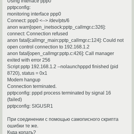
Using interface ppp0
pptpconfig:
monitoring interface ppp0
Connect: ppp0 <--> /dev/pts/6
anon warn[open_inetsock:pptp_callmgr.c:326]:
connect: Connection refused
anon fatal[callmgr_main:pptp_callmgr.c:124]: Could not
open control connection to 192.168.1.2
anon fatal[open_callmgr:pptp.c:426]: Call manager
exited with error 256
Script pptp 192.168.1.2 --nolaunchpppd finished (pid
8720), status = 0x1
Modem hangup
Connection terminated.
pptpconfig: pppd process terminated by signal 16
(failed)
pptpconfig: SIGUSR1
При соединении с помощью самописного скрипта
ошибки те же.
Куда копать?