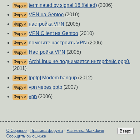
terminated by signal 16 (failed)
(2006)
Форум
VPN на Gentoo
(2010)
Форум
настройка VPN
(2005)
Форум
VPN Client на Gentoo
(2010)
Форум
помогите настроить VPN
(2006)
Форум
Настройка VPN
(2005)
Форум
АrchLinux не поднимается интерфейс ppp0.
Форум
(2011)
[pptp] Modem hangup
(2012)
Форум
vpn через pptp
(2007)
Форум
vpn
(2006)
Форум
О Сервере
-
Правила форума
-
Разметка Markdown
Вверх
Сообщить об ошибке