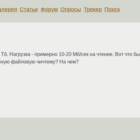
алерея
Статьи
Форум
Опросы
Трекер
Поиск
Тб. Нагрузка - примерно 10-20 Мб/сек на чтение. Вот что 
нную файловую чичтему? На чем?