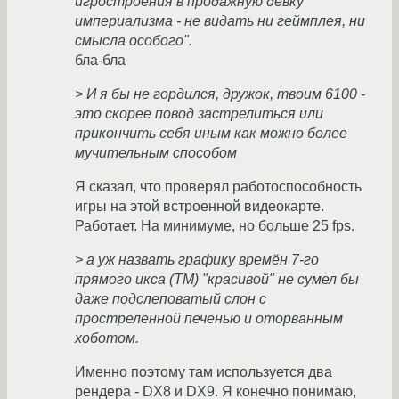
игростроения в продажную девку
империализма - не видать ни геймплея, ни
смысла особого".
бла-бла
> И я бы не гордился, дружок, твоим 6100 -
это скорее повод застрелиться или
прикончить себя иным как можно более
мучительным способом
Я сказал, что проверял работоспособность
игры на этой встроенной видеокарте.
Работает. На минимуме, но больше 25 fps.
> а уж назвать графику времён 7-го
прямого икса (ТМ) "красивой" не сумел бы
даже подслеповатый слон с
простреленной печенью и оторванным
хоботом.
Именно поэтому там используется два
рендера - DX8 и DX9. Я конечно понимаю,