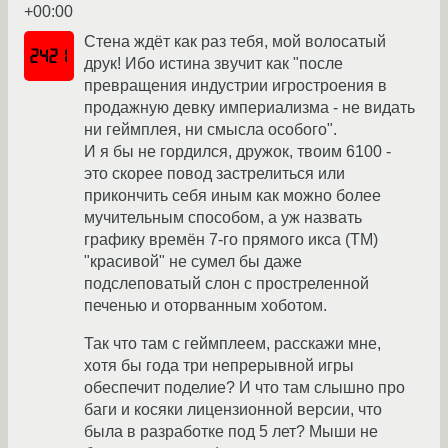
+00:00
Стена ждёт как раз тебя, мой волосатый
друк! Ибо истина звучит как "после
превращения индустрии игростроения в
продажную девку империализма - не видать
ни геймплея, ни смысла особого".
И я бы не гордился, дружок, твоим 6100 -
это скорее повод застрелиться или
прикончить себя иным как можно более
мучительным способом, а уж назвать
графику времён 7-го прямого икса (ТМ)
"красивой" не сумел бы даже
подслеповатый слон с простреленной
печенью и оторванным хоботом.
Так что там с геймплеем, расскажи мне,
хотя бы года три непрерывной игры
обеспечит поделие? И что там слышно про
баги и косяки лицензионной версии, что
была в разработке под 5 лет? Мыши не