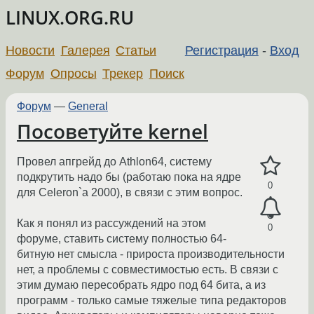
LINUX.ORG.RU
Новости
Галерея
Статьи
Регистрация
-
Вход
Форум
Опросы
Трекер
Поиск
Форум
—
General
Посоветуйте kernel
Провел апгрейд до Athlon64, систему
подкрутить надо бы (работаю пока на ядре
0
для Celeron`a 2000), в связи с этим вопрос.
Как я понял из рассуждений на этом
0
форуме, ставить систему полностью 64-
битную нет смысла - прироста производительности
нет, а проблемы с совместимостью есть. В связи с
этим думаю пересобрать ядро под 64 бита, а из
программ - только самые тяжелые типа редакторов