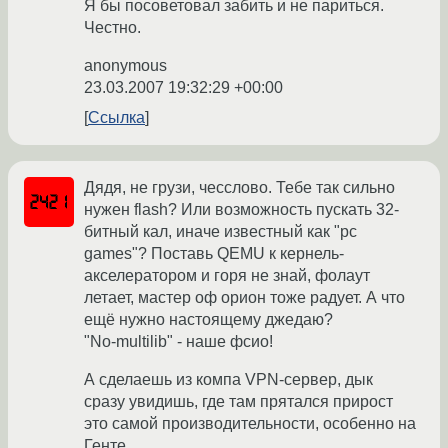
Я бы посоветовал забить и не париться.
Честно.
anonymous
23.03.2007 19:32:29 +00:00
Ссылка
Дядя, не грузи, чесслово. Тебе так сильно
нужен flash? Или возможность пускать 32-
битный кал, иначе известный как "pc
games"? Поставь QEMU к кернель-
акселератором и горя не знай, фолаут
летает, мастер оф орион тоже радует. А что
ещё нужно настоящему джедаю?
"No-multilib" - наше фсио!
А сделаешь из компа VPN-сервер, дык
сразу увидишь, где там прятался прирост
это самой производительности, особенно на
Генте.