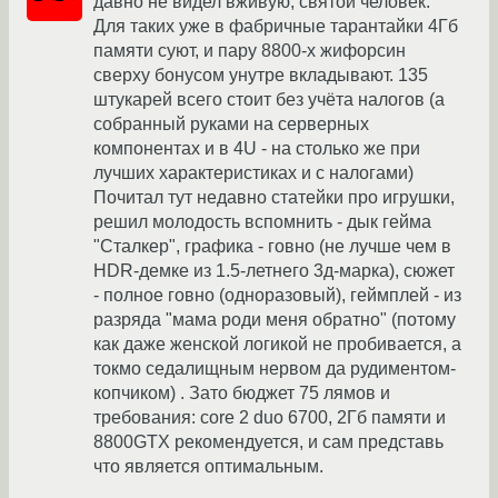
давно не видел вживую, святой человек.
Для таких уже в фабричные тарантайки 4Гб
памяти суют, и пару 8800-х жифорсин
сверху бонусом унутре вкладывают. 135
штукарей всего стоит без учёта налогов (а
собранный руками на серверных
компонентах и в 4U - на столько же при
лучших характеристиках и с налогами)
Почитал тут недавно статейки про игрушки,
решил молодость вспомнить - дык гейма
"Сталкер", графика - говно (не лучше чем в
HDR-демке из 1.5-летнего 3д-марка), сюжет
- полное говно (одноразовый), геймплей - из
разряда "мама роди меня обратно" (потому
как даже женской логикой не пробивается, а
токмо седалищным нервом да рудиментом-
копчиком) . Зато бюджет 75 лямов и
требования: core 2 duo 6700, 2Гб памяти и
8800GTX рекомендуется, и сам представь
что является оптимальным.