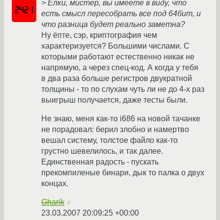
> Елки, мистер, вы имеете в виду, что
есть смысл пересобрать все под 64бит, и
что разница будет реально заметна?
Ну ёпте, сэр, криптография чем
характеризуется? Большими числами. С
которыми работают естественно никак не
напрямую, а через спец-код. А когда у тебя
в два раза больше регистров двукратной
толщины - то по слухам чуть ли не до 4-х раз
выигрыш получается, даже тесты были.
Не знаю, меня как-то i686 на новой тачанке
не порадовал: берил злобно и намертво
вешал систему, толстое файло как-то
грустно шевелилось, и так далее.
Единственная радость - пускать
прекомпиленые бинари, дык то палка о двух
концах.
Gharik
☆
23.03.2007 20:09:25 +00:00