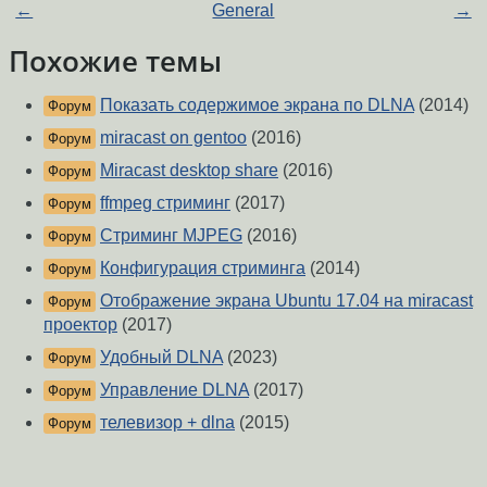
←
General
→
Похожие темы
Показать содержимое экрана по DLNA
(2014)
Форум
miracast on gentoo
(2016)
Форум
Miracast desktop share
(2016)
Форум
ffmpeg стриминг
(2017)
Форум
Стриминг MJPEG
(2016)
Форум
Конфигурация стриминга
(2014)
Форум
Отображение экрана Ubuntu 17.04 на miracast
Форум
проектор
(2017)
Удобный DLNA
(2023)
Форум
Управление DLNA
(2017)
Форум
телевизор + dlna
(2015)
Форум