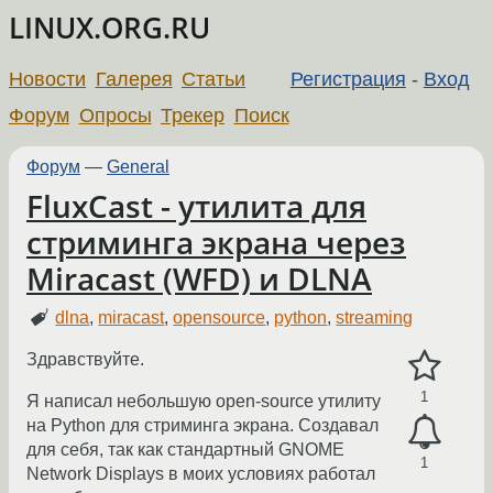
LINUX.ORG.RU
Новости
Галерея
Статьи
Регистрация
-
Вход
Форум
Опросы
Трекер
Поиск
Форум
—
General
FluxCast - утилита для
стриминга экрана через
Miracast (WFD) и DLNA
dlna
,
miracast
,
opensource
,
python
,
streaming
Здравствуйте.
1
Я написал небольшую open-source утилиту
на Python для стриминга экрана. Создавал
для себя, так как стандартный GNOME
1
Network Displays в моих условиях работал