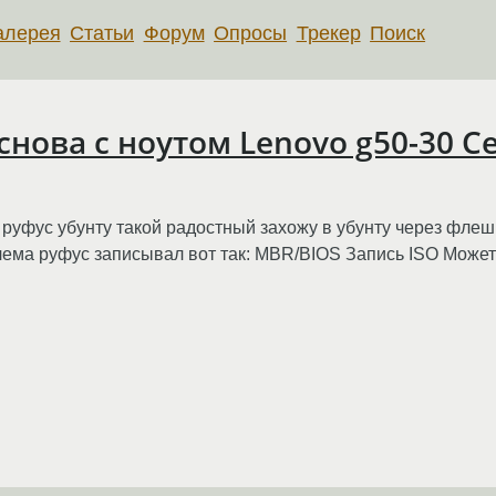
алерея
Статьи
Форум
Опросы
Трекер
Поиск
нова с ноутом Lenovo g50-30 Ce
 руфус убунту такой радостный захожу в убунту через флеш
блема руфус записывал вот так: MBR/BIOS Запись ISO Може