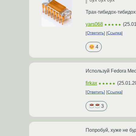
Трах-тибидох-тибидох
yars068
(
25.0
★★★★★
Ответить
Ссылка
4
Используй Fedora Med
firkax
(
25.01.2
★★★★★
Ответить
Ссылка
3
Попробуй, хуже не буд