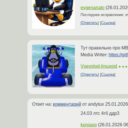
evgenanato
(
26.01.202
Последнее исправление: e
Ответить
Ссылка
Тут правильно про MB
Media Writer:
https://g
Vsevolod-linuxoid
★★
Ответить
Ссылка
Ответ на:
комментарий
от andytux
25.01.2026
24.03 лтс 4гб ддр3
koniaoo
(
26.01.2026 06