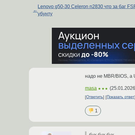
Lenovo g50-30 Celeron n2830 что за баг FS
←
убунту
надо не MBR/BIOS, а
masa
(
25.01.2026
★★★
Ответить
Показать ответ
1
бух бух бух