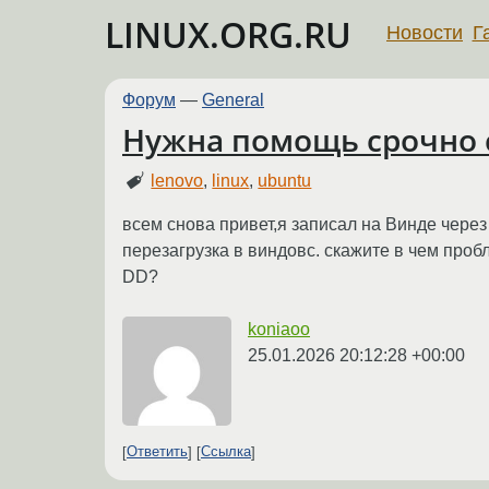
LINUX.ORG.RU
Новости
Г
Форум
—
General
Нужна помощь срочно с
lenovo
,
linux
,
ubuntu
всем снова привет,я записал на Винде через
перезагрузка в виндовс. скажите в чем про
DD?
koniaoo
25.01.2026 20:12:28 +00:00
Ответить
Ссылка