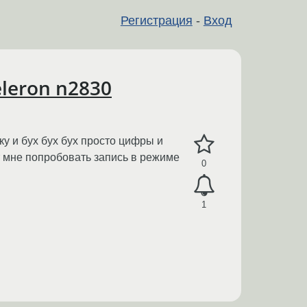
Регистрация
-
Вход
leron n2830
ку и бух бух бух просто цифры и
т мне попробовать запись в режиме
0
1