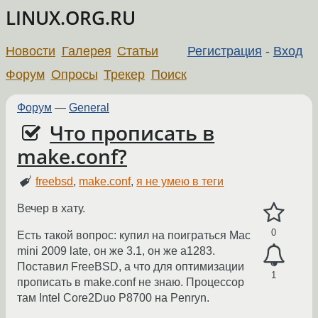
LINUX.ORG.RU
Новости
Галерея
Статьи
Регистрация
-
Вход
Форум
Опросы
Трекер
Поиск
Форум
—
General
Что прописать в
make.conf?
freebsd
,
make.conf
,
я не умею в теги
Вечер в хату.
0
Есть такой вопрос: купил на поиграться Mac
mini 2009 late, он же 3.1, он же a1283.
Поставил FreeBSD, а что для оптимизации
1
прописать в make.conf не знаю. Процессор
там Intel Core2Duo P8700 на Penryn.