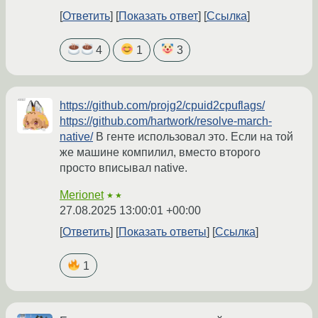
Ответить
Показать ответ
Ссылка
4
1
3
https://github.com/projg2/cpuid2cpuflags/
https://github.com/hartwork/resolve-march-
native/
В генте использовал это. Если на той
же машине компилил, вместо второго
просто вписывал native.
Merionet
★★
27.08.2025 13:00:01 +00:00
Ответить
Показать ответы
Ссылка
1