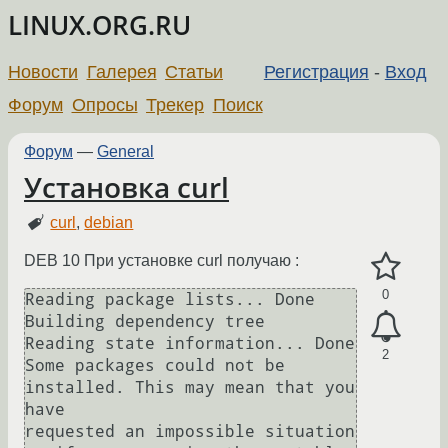
LINUX.ORG.RU
Новости
Галерея
Статьи
Регистрация
-
Вход
Форум
Опросы
Трекер
Поиск
Форум
—
General
Установка curl
curl
,
debian
DEB 10 При установке curl получаю :
0
Reading package lists... Done

Building dependency tree

Reading state information... Done

2
Some packages could not be 
installed. This may mean that you 
have

requested an impossible situation 