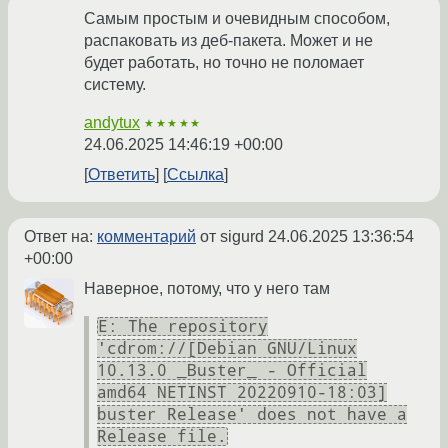
Самым простым и очевидным способом,
распаковать из деб-пакета. Может и не
будет работать, но точно не поломает
систему.
andytux
★★★★★
24.06.2025 14:46:19 +00:00
Ответить
Ссылка
Ответ на:
комментарий
от sigurd
24.06.2025 13:36:54
+00:00
Наверное, потому, что у него там
E: The repository
'cdrom://[Debian GNU/Linux
10.13.0 _Buster_ - Official
amd64 NETINST 20220910-18:03]
buster Release' does not have a
Release file.