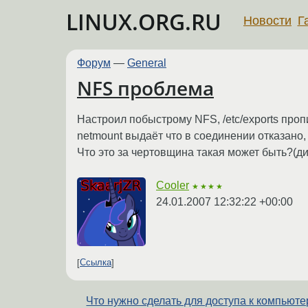
LINUX.ORG.RU
Новости
Г
Форум
—
General
NFS проблема
Настроил побыстрому NFS, /etc/exports пропи
netmount выдаёт что в соединении отказано
Что это за чертовщина такая может быть?(ди
Cooler
★★★★
24.01.2007 12:32:22 +00:00
Ссылка
Что нужно сделать для доступа к компьюте