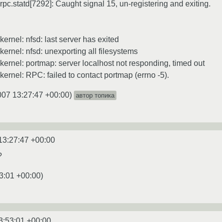
rpc.statd[7292]: Caught signal 15, un-registering and exiting.
ernel: nfsd: last server has exited
kernel: nfsd: unexporting all filesystems
kernel: portmap: server localhost not responding, timed out
kernel: RPC: failed to contact portmap (errno -5).
007 13:27:47 +00:00
)
автор топика
13:27:47 +00:00
?
3:01 +00:00
)
3:53:01 +00:00