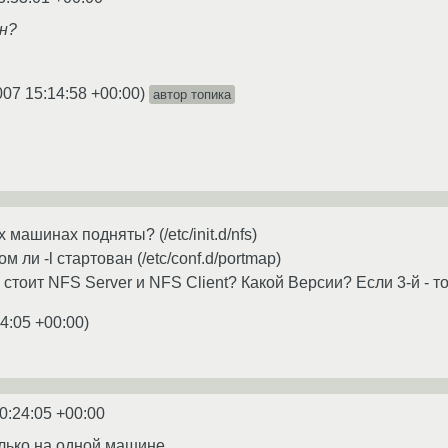
ен?
007 15:14:58 +00:00
)
автор топика
 машинах подняты? (/etc/init.d/nfs)
м ли -l стартован (/etc/conf.d/portmap)
стоит NFS Server и NFS Client? Какой Версии? Если 3-й - то
4:05 +00:00
)
0:24:05 +00:00
лько на одной машине