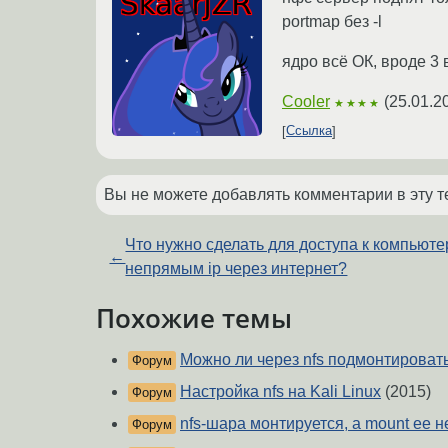
portmap без -l
ядро всё ОК, вроде 3 
Cooler
(
25.01.2
★★★★
Ссылка
Вы не можете добавлять комментарии в эту т
Что нужно сделать для доступа к компьюте
←
непрямым ip через интернет?
Похожие темы
Можно ли через nfs подмонтироват
Форум
Настройка nfs на Kali Linux
(2015)
Форум
nfs-шара монтируется, а mount ее 
Форум