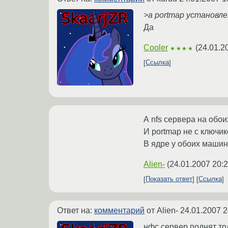
>а portmap установл
Да
Cooler
(
24.01.2
★★★★
Ссылка
А nfs сервера на обоих
И portmap не с ключико
В ядре у обоих машин 
Alien-
(
24.01.2007 20:2
Показать ответ
Ссылка
Ответ на:
комментарий
от Alien-
24.01.2007 2
нфс сервер поднят то