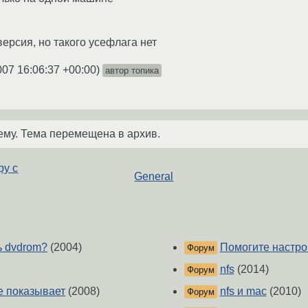
версия, но такого усефлага нет
007 16:06:37 +00:00
)
автор топика
ему. Тема перемещена в архив.
ру с
General
ь dvdrom?
(2004)
Помогите настрои
Форум
nfs
(2014)
Форум
не показывает
(2008)
nfs и mac
(2010)
Форум