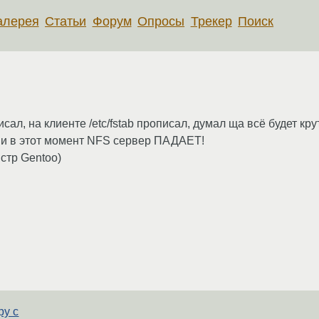
алерея
Статьи
Форум
Опросы
Трекер
Поиск
сал, на клиенте /etc/fstab прописал, думал ща всё будет кр
, и в этот момент NFS сервер ПАДАЕТ!
стр Gentoo)
ру с