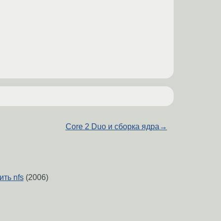
Core 2 Duo и сборка ядра
→
ть nfs
(2006)