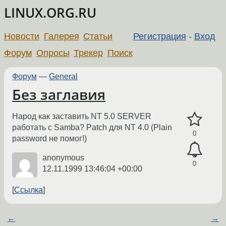
LINUX.ORG.RU
Новости
Галерея
Статьи
Регистрация
-
Вход
Форум
Опросы
Трекер
Поиск
Форум
—
General
Без заглавия
Народ как заставить NT 5.0 SERVER
работать с Samba? Patch для NT 4.0 (Plain
0
password не помог!)
anonymous
0
12.11.1999 13:46:04 +00:00
Ссылка
←
→