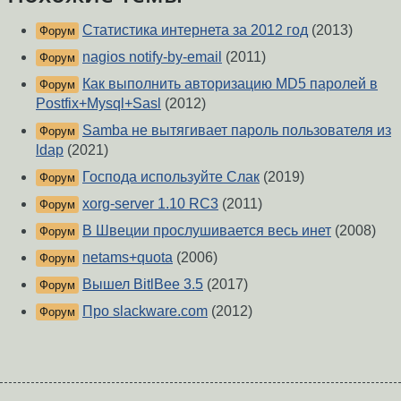
Статистика интернета за 2012 год
(2013)
Форум
nagios notify-by-email
(2011)
Форум
Как выполнить авторизацию MD5 паролей в
Форум
Postfix+Mysql+Sasl
(2012)
Samba не вытягивает пароль пользователя из
Форум
ldap
(2021)
Господа используйте Слак
(2019)
Форум
xorg-server 1.10 RC3
(2011)
Форум
В Швеции прослушивается весь инет
(2008)
Форум
netams+quota
(2006)
Форум
Вышел BitlBee 3.5
(2017)
Форум
Про slackware.com
(2012)
Форум