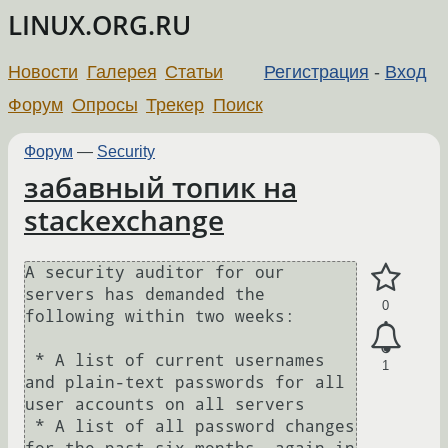
LINUX.ORG.RU
Новости
Галерея
Статьи
Регистрация
-
Вход
Форум
Опросы
Трекер
Поиск
Форум
—
Security
забавный топик на
stackexchange
A security auditor for our 
servers has demanded the 
0
following within two weeks:

 * A list of current usernames 
1
and plain-text passwords for all 
user accounts on all servers

 * A list of all password changes 