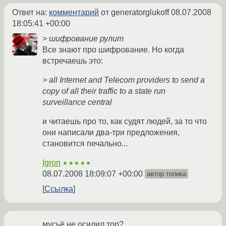
Ответ на:
комментарий
от generatorglukoff
08.07.2008
18:05:41 +00:00
> шифрование рулит
Все знают про шифрование. Но когда
встречаешь это:
> all Internet and Telecom providers to send a
copy of all their traffic to a state run
surveillance central
и читаешь про то, как судят людей, за то что
они написали два-три предложения,
становится печально...
Igron
★★★★★
08.07.2008 18:09:07 +00:00
автор топика
Ссылка
мусьё не осилил тор?