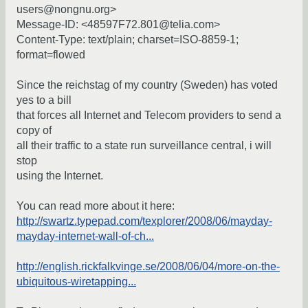
users@nongnu.org>
Message-ID: <48597F72.801@telia.com>
Content-Type: text/plain; charset=ISO-8859-1;
format=flowed
Since the reichstag of my country (Sweden) has voted
yes to a bill
that forces all Internet and Telecom providers to send a
copy of
all their traffic to a state run surveillance central, i will
stop
using the Internet.
You can read more about it here:
http://swartz.typepad.com/texplorer/2008/06/mayday-
mayday-internet-wall-of-ch...
http://english.rickfalkvinge.se/2008/06/04/more-on-the-
ubiquitous-wiretapping...