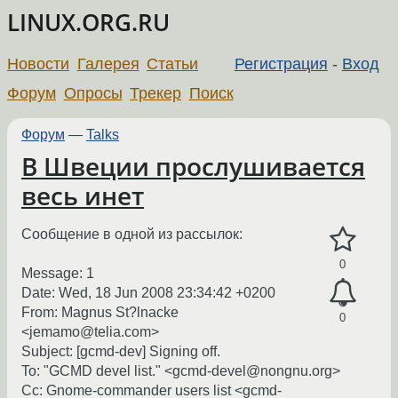
LINUX.ORG.RU
Новости
Галерея
Статьи
Регистрация
-
Вход
Форум
Опросы
Трекер
Поиск
Форум
—
Talks
В Швеции прослушивается
весь инет
Сообщение в одной из рассылок:
0
Message: 1
Date: Wed, 18 Jun 2008 23:34:42 +0200
From: Magnus St?lnacke
0
<jemamo@telia.com>
Subject: [gcmd-dev] Signing off.
To: "GCMD devel list." <gcmd-devel@nongnu.org>
Cc: Gnome-commander users list <gcmd-