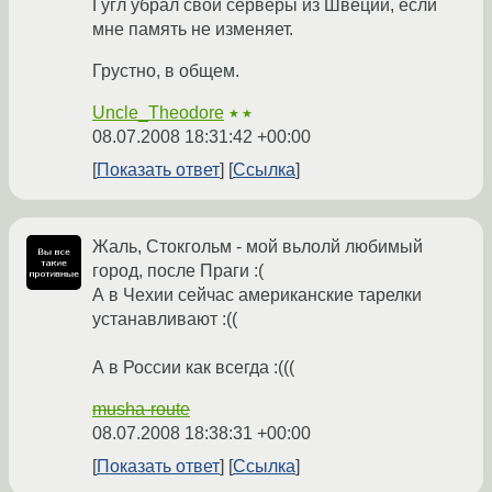
Гугл убрал свои серверы из Швеции, если
мне память не изменяет.
Грустно, в общем.
Uncle_Theodore
★★
08.07.2008 18:31:42 +00:00
Показать ответ
Ссылка
Жаль, Стокгольм - мой вьлолй любимый
город, после Праги :(
А в Чехии сейчас американские тарелки
устанавливают :((
А в России как всегда :(((
musha-route
08.07.2008 18:38:31 +00:00
Показать ответ
Ссылка