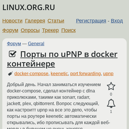
LINUX.ORG.RU
Новости
Галерея
Статьи
Регистрация
-
Вход
Форум
Опросы
Трекер
Поиск
Форум
—
General
Порты по uPNP в docker
контейнере
docker-compose
,
keenetic
,
port forwarding
,
upnp
Добрый день. Начал заниматься изучением
docker-compose, сделал контейнер с dlna
0
приколюхами, такими как sonarr, radarr,
jackett, plex, qbittorrent. Вопрос следующий,
как настроитт upnp на все это дело, чтобы
1
порты на роутере keenetic автоматически
открывались, ибо прописывать для каждой веб-
морды в будущем не очень хочется