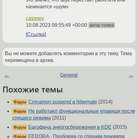
начинается «шум»
casimoy
10.08.2023 09:55:49 +00:00
автор топика
Ссылка
Вы не можете добавлять комментарии в эту тему. Тема
перемещена в архив.
←
General
→
Похожие темы
Cinnamon suspend и hibernate
(2014)
Форум
Не работают функциональные елавиши после
Форум
спящего режима
(2011)
Багофича энергосбережения в KDE
(2015)
Форум
FEDORA - Проблема со спящим режимом
Форум