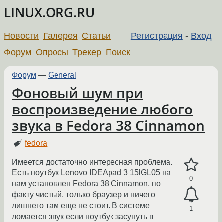
LINUX.ORG.RU
Новости
Галерея
Статьи
Регистрация
-
Вход
Форум
Опросы
Трекер
Поиск
Форум
—
General
Фоновый шум при
воспроизведение любого
звука в Fedora 38 Cinnamon
fedora
Имеется достаточно интересная проблема.
Есть ноутбук Lenovo IDEApad 3 15lGL05 на
0
нам установлен Fedora 38 Cinnamon, по
факту чистый, только браузер и ничего
лишнего там еще не стоит. В системе
1
ломается звук если ноутбук засунуть в