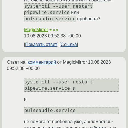
systemctl --user restart
pipewire.service
или
pulseaudio.service
пробовал?
MagicMirror
★★★
10.08.2023 09:52:38 +00:00
Показать ответ
Ссылка
Ответ на:
комментарий
от MagicMirror
10.08.2023
09:52:38 +00:00
systemctl --user restart 
и
не помогают пробовал уже, а «ломается»
это значит, что звук перестает работать или