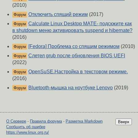
(2010)
Отключить спящий режим
(2017)
Форум
Calculate Linux Desktop MATE- подскжите как
Форум
в shutdown меню активировать suspend и hibernate?
(2016)
[Fedora] Проблема со спящим режимом
(2010)
Форум
Слетел grub после обновления BIOS UEFI
Форум
(2022)
OpenSuSE.Настройка в текстовом режиме.
Форум
(2016)
Bluetooth-мышка на ноутбуке Lenovo
(2019)
Форум
О Сервере
-
Правила форума
-
Разметка Markdown
Вверх
Сообщить об ошибке
https://www.linux.org.ru/